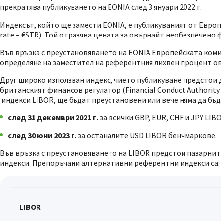
прекратява публикуването на EONIA след 3 януари 2022 г.
Индексът, който ще замести EONIA, е публикуваният от Европ
rate – €STR). Той отразява цената за овърнайт необезпечено 
Във връзка с преустановяването на EONIA Европейската комиси
определяне на заместител на референтния лихвен процент ов
Друг широко използван индекс, чието публикуване предстои да 
британският финансов регулатор (Financial Conduct Authority
индекси LIBOR, ще бъдат преустановени или вече няма да бъ
след 31 декември 2021 г.
за всички GBP, EUR, CHF и JPY LIB
след 30 юни 2023 г.
за останалите USD LIBOR бенчмаркове.
Във връзка с преустановяването на LIBOR предстои пазарни
индекси. Препоръчани алтернативни референтни индекси са:
LIBOR