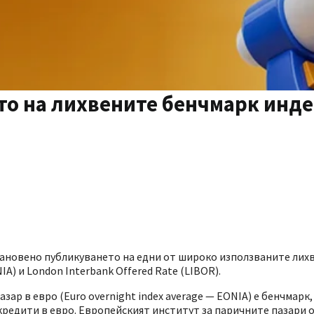
о на лихвените бенчмарк инде
тановено публикуването на едни от широко използваните лих
IA) и London Interbank Offered Rate (LIBOR).
р в евро (Euro overnight index average — EONIA) е бенчмарк,
едити в евро. Европейският институт за паричните пазари об