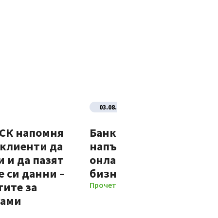
03.08.2026
ДСК напомня
Банка ДСК стартира
 клиенти да
напълно автоматизир
 и да пазят
онлайн процес за нови
 си данни –
бизнес клиенти
тите за
Прочети повече
мами