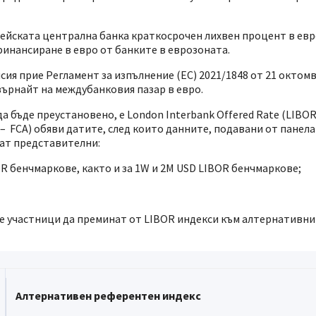
ейската централна банка краткосрочен лихвен процент в евро
финансиране в евро от банките в еврозоната.
я прие Регламент за изпълнение (ЕС) 2021/1848 от 21 октомвр
ърнайт на междубанковия пазар в евро.
бъде преустановено, е London Interbank Offered Rate (LIBOR).
 – FCA) обяви датите, след които данните, подавани от панела
дат представителни:
OR бенчмаркове, както и за 1W и 2M USD LIBOR бенчмаркове;
те участници да преминат от LIBOR индекси към алтернативн
Алтернативен референтен индекс