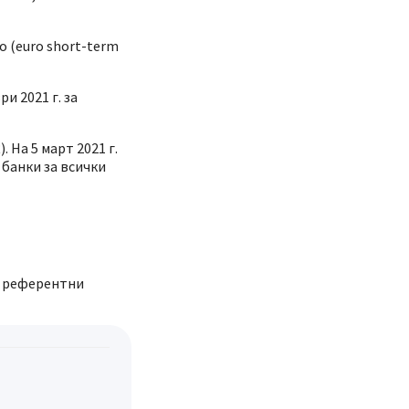
 (euro short-term
и 2021 г. за
 На 5 март 2021 г.
 банки за всички
и референтни