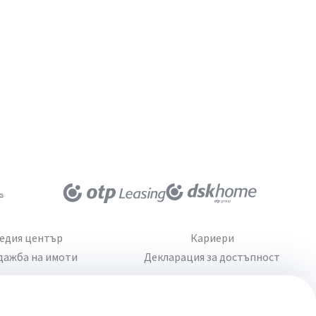
едия център
Кариери
дажба на имоти
Декларация за достъпност