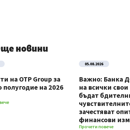
ще новини
05.08.2026
ти на OTP Group за
Важно: Банка 
 полугодие на 2026
на всички свои
бъдат бдителни
чувствителните
вече
зачестяват опи
финансови из
Прочети повече