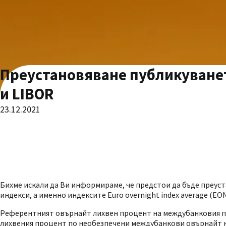
Преустановяване публикуванет
и LIBOR
23.12.2021
Бихме искали да Ви информираме, че предстои да бъде преус
индекси, а именно индексите Euro overnight index average (EON
Референтният овърнайт лихвен процент на междубанковия паза
лихвения процент по необезпечени междубанкови овърнайт кр