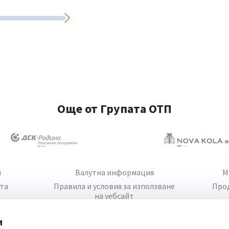
Още от Групата ОТП
и
Валутна информация
М
йта
Правила и условия за използване
Про
на уебсайт
и