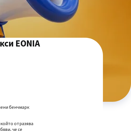
кси EONIA
вени бенчмарк
 който отразява
яви, че се