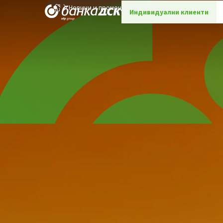
Новини и промоции
Детайли
Индивидуални клиенти