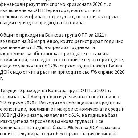
финансови резултати спрямо кризисната 2020 г., с
изключение на ОТП Черна гора, която отчита
положителен финансов резултат, но по-нисък спрямо
същия период на предходната година.
Общите приходи на Банкова група ОТП за 2021 г.
възлизат на 3.6 млрд. евро, които регистрират годишно
увеличение от 12%, въпреки затруднената
икономическа обстановка. Приходите от такси и
комисионни, като едно от основните пера в приходите,
също се увеличават с 12% (спрямо година назад). Банка
ДСК също отчита ръст на приходите със 7% спрямо 2020
г.
Текущите разходи на Банкова група ОТП за 2021 г.
възлизат на 1.8 млрд. евро и увеличават своето ниво с
3% спрямо 2020 г. Разходите за обезценка на кредитни
експозиции, повлияни от макроикономическата среда и
КОВИД-19 кризата, намаляват с 61% на годишна база.
Разходите за персонал в Банкова група ОТП се
увеличават на годишна база с 9%. Банка ДСК намалява
своите текущи разходи с 6% спрямо същия период на