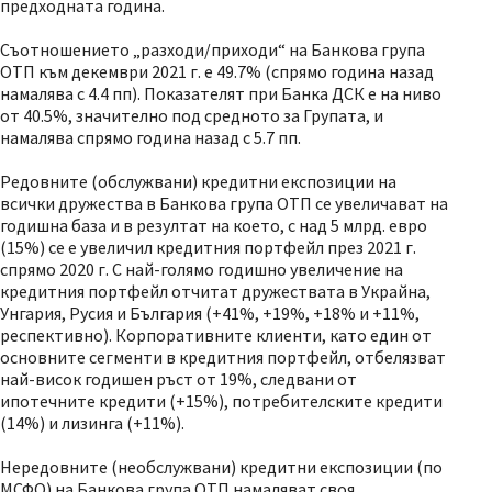
предходната година.
Съотношението „разходи/приходи“ на Банкова група
ОТП към декември 2021 г. е 49.7% (спрямо година назад
намалява с 4.4 пп). Показателят при Банка ДСК е на ниво
от 40.5%, значително под средното за Групата, и
намалява спрямо година назад с 5.7 пп.
Редовните (обслужвани) кредитни експозиции на
всички дружества в Банкова група ОТП се увеличават на
годишна база и в резултат на което, с над 5 млрд. евро
(15%) се е увеличил кредитния портфейл през 2021 г.
спрямо 2020 г. С най-голямо годишно увеличение на
кредитния портфейл отчитат дружествата в Украйна,
Унгария, Русия и България (+41%, +19%, +18% и +11%,
респективно). Корпоративните клиенти, като един от
основните сегменти в кредитния портфейл, отбелязват
най-висок годишен ръст от 19%, следвани от
ипотечните кредити (+15%), потребителските кредити
(14%) и лизинга (+11%).
Нередовните (необслужвани) кредитни експозиции (по
МСФО) на Банкова група ОТП намаляват своя