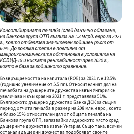
Консолидираната печалба (след данъчно облагане)
на Банкова група ОТП възлиза на 1.3 млрд. евро за 2021
г., която отбелязва значителен годишен ръст от
60%. До голяма степен е повлияна от
макроикономическата обстановка в условията на
КОВИД-19 и ниската рентабилност през 2020 г.,
която е база за годишно
то
сравнение.
Възвръщаемостта на капитала (ROE) за 2021 г. е 18.5%
(годишно увеличение от 5.5 пп). Относителният дял на
печалбата на дъщерните дружества извън Унгария се
увеличава и към края на 2021 г. представлява 51%.
Българското дъщерно дружество Банка ДСК за същия
период отчита печалба в размер на 208 млн. евро., което
е близо 15% относителен дял от общата печалба на
Банкова група ОТП, запазвайки лидерското място сред
дъщерните дружества извън Унгария. Също така, всички
останали дъщерни дружества подобряват своите