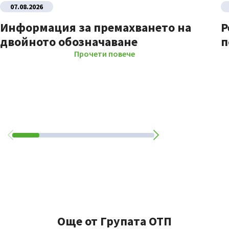
07.08.2026
Информация за премахването на
Р
двойното обозначаване
п
Прочети повече
Още от Групата ОТП