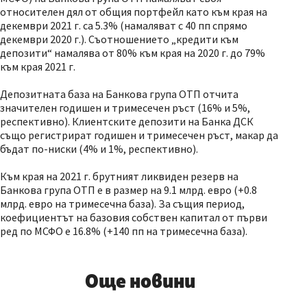
относителен дял от общия портфейл като към края на
декември 2021 г. са 5.3% (намаляват с 40 пп спрямо
декември 2020 г.). Съотношението „кредити към
депозити“ намалява от 80% към края на 2020 г. до 79%
към края 2021 г.
Депозитната база на Банкова група ОТП отчита
значителен годишен и тримесечен ръст (16% и 5%,
респективно). Клиентските депозити на Банка ДСК
също регистрират годишен и тримесечен ръст, макар да
бъдат по-ниски (4% и 1%, респективно).
Към края на 2021 г. брутният ликвиден резерв на
Банкова група ОТП е в размер на 9.1 млрд. евро (+0.8
млрд. евро на тримесечна база). За същия период,
коефициентът на базовия собствен капитал от първи
ред по МСФО е 16.8% (+140 пп на тримесечна база).
Още новини