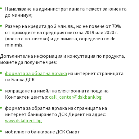
Намаляване на административната тежест за клиента
до минимум;
Размер на кредита до 3 млн. лв., но не повече от 70%
от приходите на предприятието за 2019 или 2020 г.
(което е по-високо) и до лимита, определен по de
minimis.
Допълнителна информация и консултация по продукта,
можете да получите чрез:
формата за обратна връзка
на интернет страницата
на Банка ДСК
изпращане на имейл на електронната поща на
Контактен център:
call_center@dskbank.bg
формата за обратна връзка на страницата на
интернет банкирането ДСК Директ на адрес:
www.dskdirect.bg
мобилното банкиране ДСК Смарт