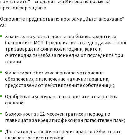
компаниите.“ – сподели г-жа Митева по време на
пресконференцията
Основните предимства по програма „Възстановяване“
са:
Значително улеснен достъп до бизнес кредити за
българските МСП. Предприятията следва да имат поне
три завършени финансови години, както и
счетоводна печалба за поне една от последните три
години
Финансиране без изисквания за материални
обезпечения, с изключение на лични гаранции,
предоставени от действителните собственици;
Одобрение и усвояване на кредитите в съкратени
срокове;
Възможност за 12-месечен гратисен период по
главницата за кредити с фиксиран погасителен план;
Достъп до дългосрочно кредитиране до 84 месеца с
включен гратисен период;