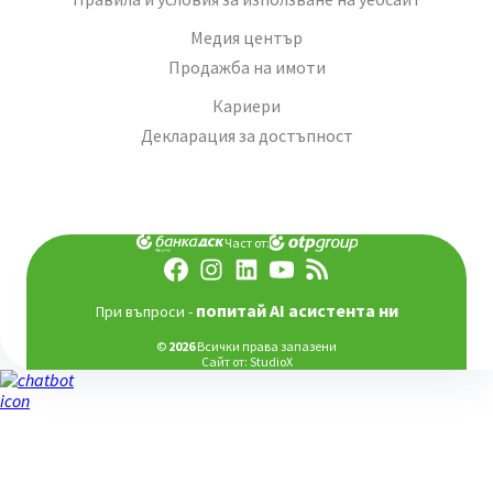
Медия център
Продажба на имоти
Кариери
Декларация за достъпност
Част от:
попитай AI асистента ни
При въпроси -
©
2026
Всички права запазени
Сайт от:
StudioX