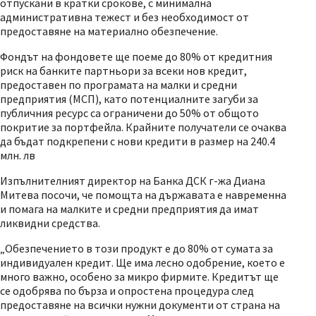
отпускани в кратки срокове, с минимална
административна тежест и без необходимост от
предоставяне на материално обезпечение.
Фондът на фондовете ще поеме до 80% от кредитния
риск на банките партньори за всеки нов кредит,
предоставен по програмата на малки и средни
предприятия (МСП), като потенциалните загуби за
публичния ресурс са ограничени до 50% от общото
покритие за портфейла. Крайните получатели се очаква
да бъдат подкрепени с нови кредити в размер на 240.4
млн. лв
Изпълнителният директор на Банка ДСК г-жа Диана
Митева посочи, че помощта на държавата е навременна
и помага на малките и средни предприятия да имат
ликвидни средства.
„Обезпечението в този продукт е до 80% от сумата за
индивидуален кредит. Ще има лесно одобрение, което е
много важно, особено за микро фирмите. Кредитът ще
се одобрява по бърза и опростена процедура след
предоставяне на всички нужни документи от страна на