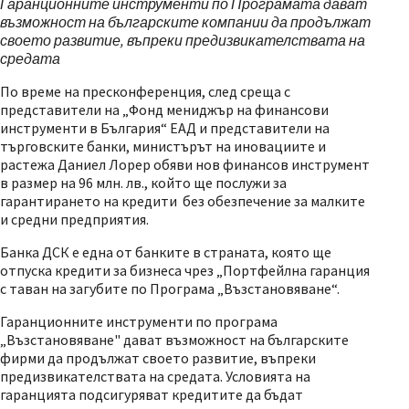
Гаранционните инструменти по Програмата дават
възможност на българските компании да продължат
своето развитие, въпреки предизвикателствата на
средата
По време на пресконференция, след среща с
представители на „Фонд мениджър на финансови
инструменти в България“ ЕАД и представители на
търговските банки, министърът на иновациите и
растежа Даниел Лорер обяви нов финансов инструмент
в размер на 96 млн. лв., който ще послужи за
гарантирането на кредити без обезпечение за малките
и средни предприятия.
Банка ДСК е една от банките в страната, която ще
отпуска кредити за бизнеса чрез „Портфейлна гаранция
с таван на загубите по Програма „Възстановяване“.
Гаранционните инструменти по програма
„Възстановяване" дават възможност на българските
фирми да продължат своето развитие, въпреки
предизвикателствата на средата. Условията на
гаранцията подсигуряват кредитите да бъдат