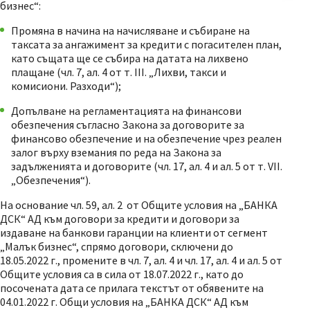
бизнес“:
Промяна в начина на начисляване и събиране на
таксата за ангажимент за кредити с погасителен план,
като същата ще се събира на датата на лихвено
плащане (чл. 7, ал. 4 от т. ІІІ. „Лихви, такси и
комисиони. Разходи“);
Допълване на регламентацията на финансови
обезпечения съгласно Закона за договорите за
финансово обезпечение и на обезпечение чрез реален
залог върху вземания по реда на Закона за
задълженията и договорите (чл. 17, ал. 4 и ал. 5 от т. VІІ.
„Обезпечения“).
На основание чл. 59, ал. 2 от Общите условия на „БАНКА
ДСК“ АД към договори за кредити и договори за
издаване на банкови гаранции на клиенти от сегмент
„Малък бизнес“, спрямо договори, сключени до
18.05.2022 г., промените в чл. 7, ал. 4 и чл. 17, ал. 4 и ал. 5 от
Общите условия са в сила от 18.07.2022 г., като до
посочената дата се прилага текстът от обявените на
04.01.2022 г. Общи условия на „БАНКА ДСК“ АД към