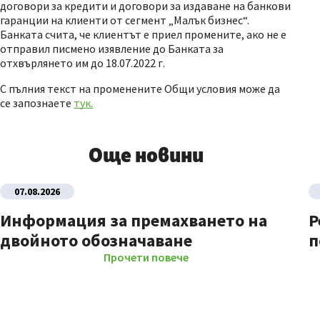
договори за кредити и договори за издаване на банкови
гаранции на клиенти от сегмент „Малък бизнес“.
Банката счита, че клиентът е приел промените, ако не е
отправил писмено изявление до Банката за
отхвърлянето им до 18.07.2022 г.
С пълния текст на променените Общи условия може да
се запознаете
тук.
Още новини
07.08.2026
Информация за премахването на
Р
двойното обозначаване
п
Прочети повече