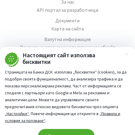
За нас
API портал за разработчици
Документи
Карта на сайта
Валутна информация
Правила и условия за използване на уебсайт
Настоящият сайт използва
Зат
Медия център
бисквитки
Продажба на имоти
Страницата на Банка ДСК използва „бисквитки“ (cookies), за да
Кариери
подобри своята функционалност, да анализира трафика и да
Декларация за достъпност
показва персонализирана реклама. Част от информацията се
споделя с партньори като Google и Meta за рекламни и
аналитични цели. Можете да управлявате своите
предпочитания относно видовете бисквитки чрез опцията
„Настройки“
. Повече информация ще откриете в
„Правила и
Част от:
условия за ползване“
.
попитай AI асистента ни
При въпроси -
Cookie consent change