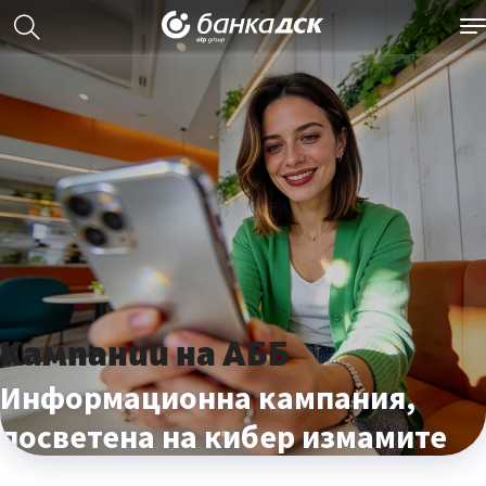
Кампании на АББ
Информационна кампания,
посветена на кибер измамите