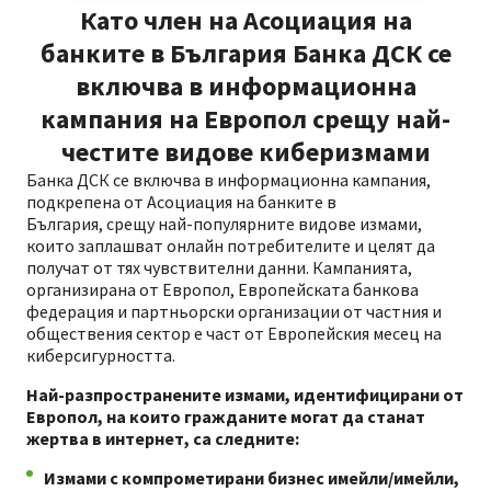
Като член на Асоциация на
банките в България Банка ДСК се
включва в информационна
кампания на Европол срещу най-
честите видове киберизмами
Банка ДСК се включва в информационна кампания,
подкрепена от Асоциация на банките в
България, срещу най-популярните видове измами,
които заплашват онлайн потребителите и целят да
получат от тях чувствителни данни. Кампанията,
организирана от Европол, Европейската банкова
федерация и партньорски организации от частния и
обществения сектор е част от Европейския месец на
киберсигурността.
Най-разпространените измами, идентифицирани от
Европол, на които гражданите могат да станат
жертва в интернет, са следните:
Измами с компрометирани бизнес имейли/имейли,