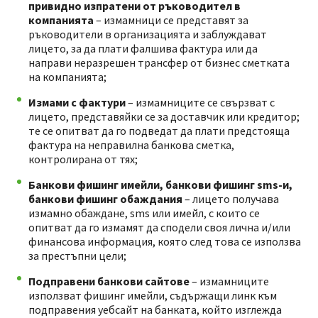
привидно изпратени от ръководител в
компанията
– измамници се представят за
ръководители в организацията и заблуждават
лицето, за да плати фалшива фактура или да
направи неразрешен трансфер от бизнес сметката
на компанията;
Измами с фактури
– измамниците се свързват с
лицето, представяйки се за доставчик или кредитор;
те се опитват да го подведат да плати предстояща
фактура на неправилна банкова сметка,
контролирана от тях;
Банкови фишинг имейли, банкови фишинг sms-и,
банкови фишинг обаждания
– лицето получава
измамно обаждане, sms или имейл, с които се
опитват да го измамят да сподели своя лична и/или
финансова информация, която след това се използва
за престъпни цели;
Подправени банкови сайтове
– измамниците
използват фишинг имейли, съдържащи линк към
подправения уебсайт на банката, който изглежда