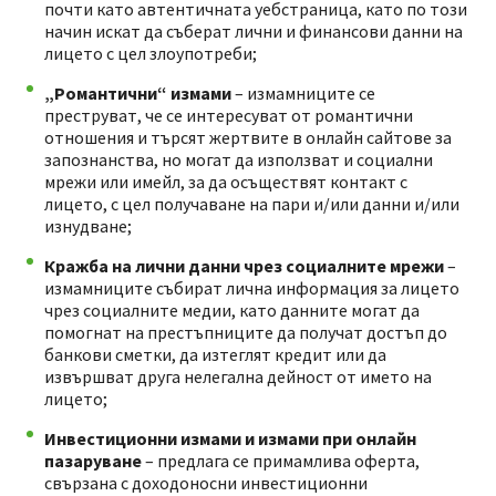
почти като автентичната уебстраница, като по този
начин искат да съберат лични и финансови данни на
лицето с цел злоупотреби;
„Романтични“ измами
– измамниците се
преструват, че се интересуват от романтични
отношения и търсят жертвите в онлайн сайтове за
запознанства, но могат да използват и социални
мрежи или имейл, за да осъществят контакт с
лицето, с цел получаване на пари и/или данни и/или
изнудване;
Кражба на лични данни чрез социалните мрежи
–
измамниците събират лична информация за лицето
чрез социалните медии, като данните могат да
помогнат на престъпниците да получат достъп до
банкови сметки, да изтеглят кредит или да
извършват друга нелегална дейност от името на
лицето;
Инвестиционни измами и измами при онлайн
пазаруване
– предлага се примамлива оферта,
свързана с доходоносни инвестиционни