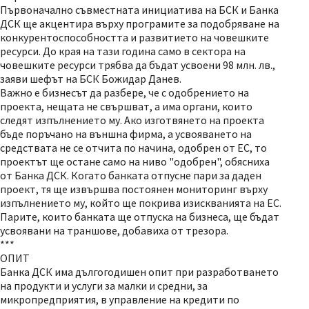
Първоначално съвместната инициатива на БСК и Банка
ДСК ще акцентира върху програмите за подобряване на
конкурентоспособността и развитието на човешките
ресурси. До края на тази година само в сектора на
човешките ресурси трябва да бъдат усвоени 98 млн. лв.,
заяви шефът на БСК Божидар Данев.
Важно е бизнесът да разбере, че с одобрението на
проекта, нещата не свършват, а има органи, които
следят изпълнението му. Ако изготвянето на проекта
бъде поръчано на външна фирма, а усвояването на
средствата не се отчита по начина, одобрен от ЕС, то
проектът ще остане само на ниво "одобрен", обясниха
от Банка ДСК. Когато банката отпусне пари за даден
проект, тя ще извършва постоянен мониторинг върху
изпълнението му, който ще покрива изискванията на ЕС.
Парите, които банката ще отпуска на бизнеса, ще бъдат
усвоявани на траншове, добавиха от трезора.
***
ОПИТ
Банка ДСК има дългогодишен опит при разработването
на продукти и услуги за малки и средни, за
микропредприятия, в управление на кредити по