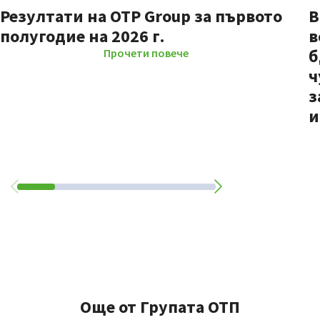
Резултати на OTP Group за първото
В
полугодие на 2026 г.
в
б
Прочети повече
ч
з
и
Още от Групата ОТП