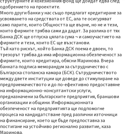
структурните и кохезионния фонд ще дойдат едва след
одобрението на проектите.
Много други банки у нас също предлагат кредитиране за
усвояването на средствата от ЕС, ала те осигуряват
само парите, които Общността ще върне, но не и тези,
които фирмите трябва сами да дадат. За разлика от тях
Банка ДСК ще отпуска цялата сума ¬ и самоучастието на
фирмите и тези, които ЕС ще възстанови.
Тъй като рискът, който Банка ДСК поема е двоен, то
трезорът трябва да има иформационна обезпеченост за
фирмите, които кредитира, обясни Маринова. Вчера
банката подписа меморандум за сътрудничество с
Българска стопанска камара (БСК). Сътрудничеството
между двете институции ще доведе до стимулиране на
предприемачеството и до по-ефективно предоставяне
на информационно-консултантски услуги,
предназначени за българските предприятия, браншови
организации и общини. Информационната
обезпеченост на предприятията ще подпомогне
процеса на кандидатстване пред различни източници
на финансиране, което ще бъде предпоставка за
постигане на устойчиво регионално развитие, каза
Маринова.