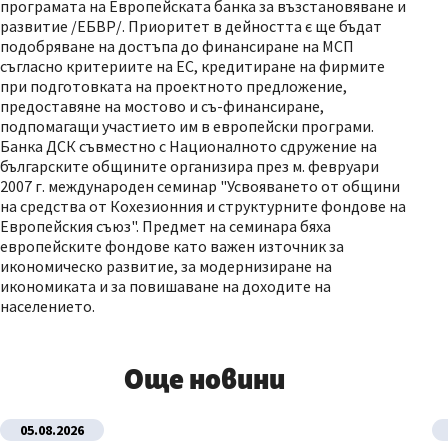
програмата на Европейската банка за възстановяване и
развитие /ЕБВР/. Приоритет в дейността є ще бъдат
подобряване на достъпа до финансиране на МСП
съгласно критериите на ЕС, кредитиране на фирмите
при подготовката на проектното предложение,
предоставяне на мостово и съ-финансиране,
подпомагащи участието им в европейски програми.
Банка ДСК съвместно с Националното сдружение на
българските общините организира през м. февруари
2007 г. международен семинар "Усвояването от общини
на средства от Кохезионния и структурните фондове на
Европейския съюз". Предмет на семинара бяха
европейските фондове като важен източник за
икономическо развитие, за модернизиране на
икономиката и за повишаване на доходите на
населението.
Още новини
05.08.2026