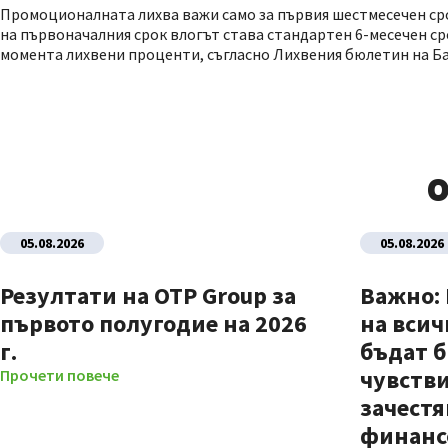
Промоционалната лихва важи само за първия шестмесечен срок
на първоначалния срок влогът става стандартен 6-месечен ср
момента лихвени проценти, съгласно Лихвения бюлетин на Ба
О
05.08.2026
05.08.2026
Резултати на OTP Group за
Важно:
първото полугодие на 2026
на всич
г.
бъдат б
чувстви
Прочети повече
зачестя
финанс