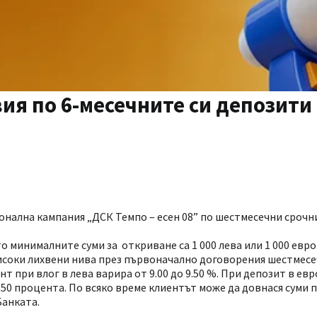
ия по 6-месечните си депозити 
онална кампания „ДСК Темпо – есен 08” по шестмесечни срочни
о минималните суми за откриване са 1 000 лева или 1 000 евро
соки лихвени нива през първоначално договорения шестмесеч
 при влог в лева варира от 9.00 до 9.50 %. При депозит в евр
,50 процента. По всяко време клиентът може да довнася суми по
Банката.