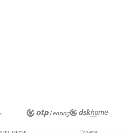
едия център
Кариери