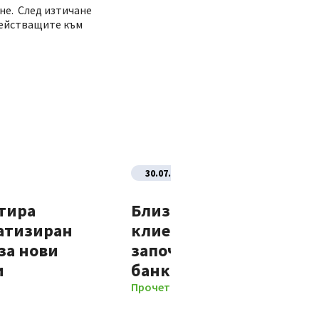
не. След изтичане
 действащите към
30.07.2026
тира
Близо 70% от новите
атизиран
клиенти на Банка ДСК
за нови
започват отношенията 
и
банката изцяло дигит
Прочети повече