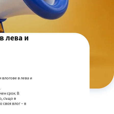
в лева и
 влогове в лева и
.
ен срок. В
о, също в
 своя влог – в