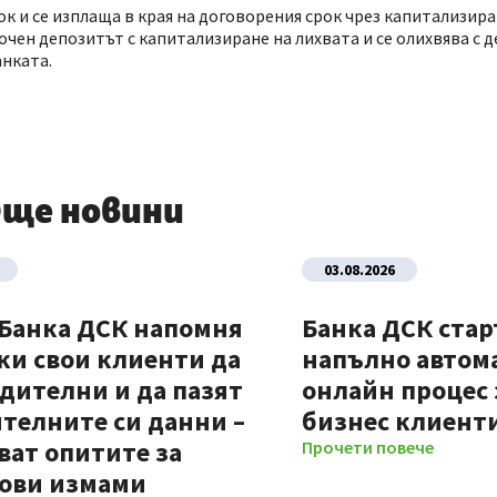
 и се изплаща в края на договорения срок чрез капитализира
очен депозитът с капитализиране на лихвата и се олихвява с
нката.
ще новини
03.08.2026
 Банка ДСК напомня
Банка ДСК стар
ки свои клиенти да
напълно автом
дителни и да пазят
онлайн процес 
телните си данни –
бизнес клиент
ват опитите за
Прочети повече
ови измами