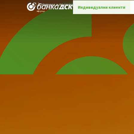
Новини и промоции
Детайли
Индивидуални клиенти