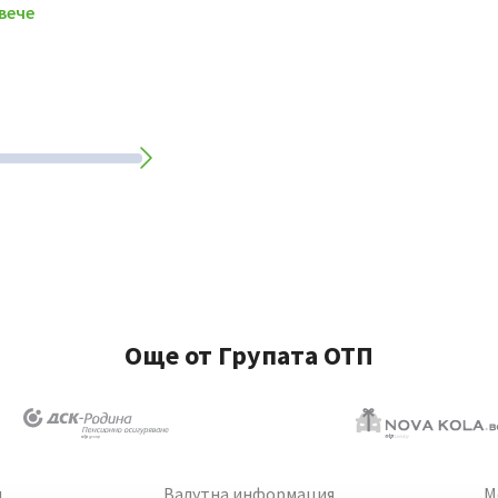
вече
Още от Групата ОТП
и
Валутна информация
М