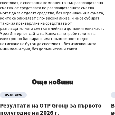
спестяват, е спестовна компонента към разплащателна
сметка: от средствата по разплащателната сметка
могат да се отделят средства, без ограничения в сумата,
които се олихвяват с по-висока лихва, и не се събират
такси за прехвърляне на средствата от
разплащателната сметка в нейната допълнителна част .
Чрез Интернет сайта на Банката потребителите на
електронно банкиране имат възможност с едно
натискане на бутон да спестяват - без изисквания за
минимални суми, без допълнителни такси.
Още новини
05.08.2026
Резултати на OTP Group за първото
В
полугодие на 2026 г.
в