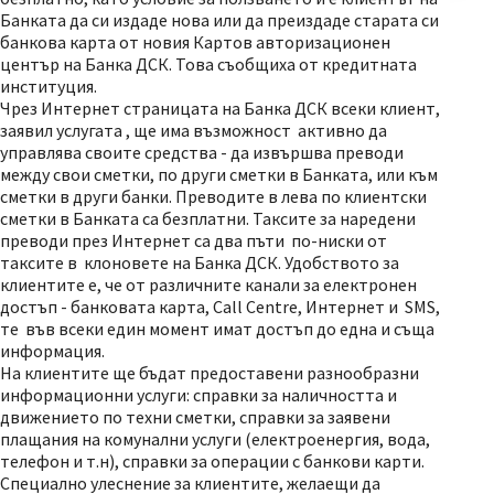
Банката да си издаде нова или да преиздаде старата си
банкова карта от новия Картов авторизационен
център на Банка ДСК. Това съобщиха от кредитната
институция.
Чрез Интернет страницата на Банка ДСК всеки клиент,
заявил услугата , ще има възможност активно да
управлява своите средства - да извършва преводи
между свои сметки, по други сметки в Банката, или към
сметки в други банки. Преводите в лева по клиентски
сметки в Банката са безплатни. Таксите за наредени
преводи през Интернет са два пъти по-ниски от
таксите в клоновете на Банка ДСК. Удобството за
клиентите е, че от различните канали за електронен
достъп - банковата карта, Call Centre, Интернет и SMS,
те във всеки един момент имат достъп до една и съща
информация.
На клиентите ще бъдат предоставени разнообразни
информационни услуги: справки за наличността и
движението по техни сметки, справки за заявени
плащания на комунални услуги (електроенергия, вода,
телефон и т.н), справки за операции с банкови карти.
Специално улеснение за клиентите, желаещи да