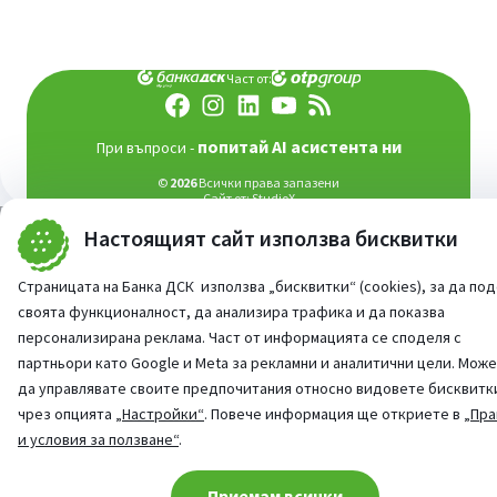
Част от:
попитай AI асистента ни
При въпроси -
©
2026
Всички права запазени
Сайт от:
StudioX
Настоящият сайт използва бисквитки
Страницата на Банка ДСК използва „бисквитки“ (cookies), за да по
своята функционалност, да анализира трафика и да показва
персонализирана реклама. Част от информацията се споделя с
партньори като Google и Meta за рекламни и аналитични цели. Мож
да управлявате своите предпочитания относно видовете бисквитк
чрез опцията
„Настройки“
. Повече информация ще откриете в
„Пра
и условия за ползване“
.
Cookie consent change
Приемам всички