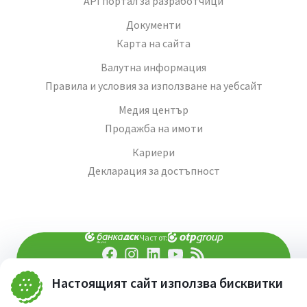
API портал за разработчици
Документи
Карта на сайта
Валутна информация
Правила и условия за използване на уебсайт
Медия център
Продажба на имоти
Кариери
Декларация за достъпност
Част от:
попитай AI асистента ни
Настоящият сайт използва бисквитки
При въпроси -
©
2026
Всички права запазени