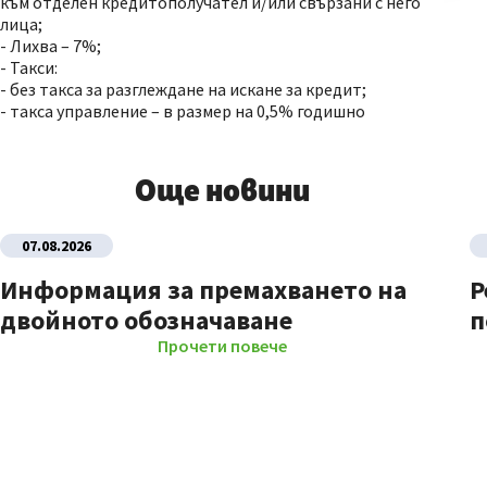
към отделен кредитополучател и/или свързани с него
лица;
- Лихва – 7%;
- Такси:
- без такса за разглеждане на искане за кредит;
- такса управление – в размер на 0,5% годишно
Още новини
07.08.2026
Информация за премахването на
Р
двойното обозначаване
п
Прочети повече