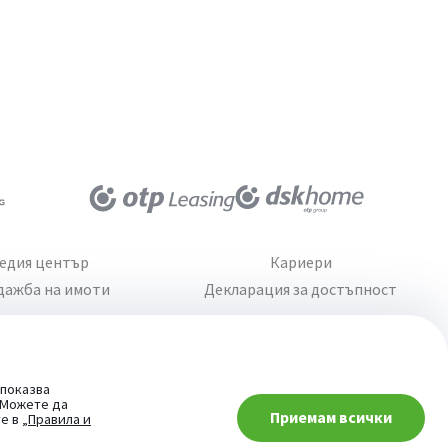
едия център
Кариери
дажба на имоти
Декларация за достъпност
 показва
. Можете да
Приемам всички
При въпроси -
те в
„Правила и
попитай AI асистента ни