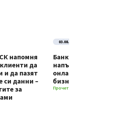
03.08.2026
ДСК напомня
Банка ДСК стартира
 клиенти да
напълно автоматизир
 и да пазят
онлайн процес за нови
 си данни –
бизнес клиенти
тите за
Прочети повече
мами