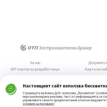
За нас
Документ
API портал за разработчици
Карта на са
Настоящият сайт използва бисквитк
Затвори
Страницата на Банка ДСК използва „бисквитки“ (cookie
Cookie consent change
персонализирана реклама. Част от информацията се сп
управлявате своите предпочитания относно видовете
условия за ползване“
.
Част от: