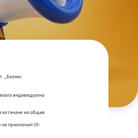
ит „Бизнес
рилага индивидуална
и изтичане на общия
е не приключил 10-