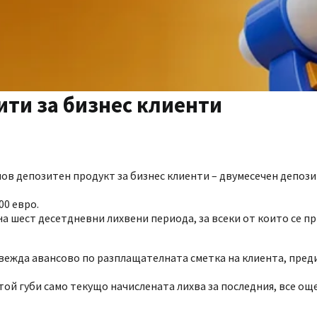
ити за бизнес клиенти
нов депозитен продукт за бизнес клиенти – двумесечен депоз
00 евро.
на шест десетдневни лихвени периода, за всеки от които се п
евежда авансово по разплащателната сметка на клиента, пред
той губи само текущо начислената лихва за последния, все ощ