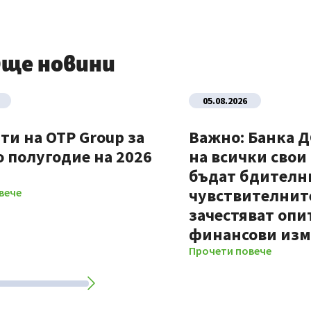
ще новини
05.08.2026
ти на OTP Group за
Важно: Банка 
 полугодие на 2026
на всички свои
бъдат бдителни
чувствителните
вече
зачестяват опи
финансови из
Прочети повече