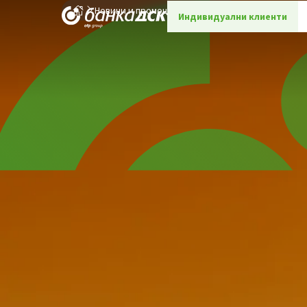
Новини и промоции
Детайли
Индивидуални клиенти