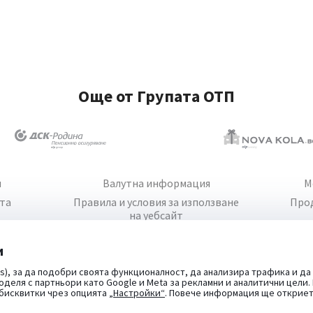
Още от Групата ОТП
и
Валутна информация
М
йта
Правила и условия за използване
Про
на уебсайт
и
s), за да подобри своята функционалност, да анализира трафика и да
оделя с партньори като Google и Meta за рекламни и аналитични цели
 бисквитки чрез опцията
„Настройки“
. Повече информация ще открие