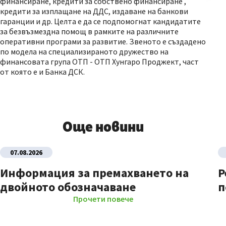
финансиране, кредити за собствено финансиране ,
кредити за изплащане на ДДС, издаване на банкови
гаранции и др. Целта е да се подпомогнат кандидатите
за безвъзмездна помощ в рамките на различните
оперативни програми за развитие. Звеното е създадено
по модела на специализираното дружество на
финансовата група ОТП - ОТП Хунгаро Проджект, част
от която е и Банка ДСК.
Още новини
07.08.2026
Информация за премахването на
Р
двойното обозначаване
п
Прочети повече