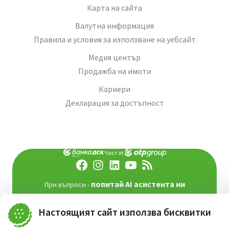
Карта на сайта
Валутна информация
Правила и условия за използване на уебсайт
Медия център
Продажба на имоти
Кариери
Декларация за достъпност
Част от:
попитай AI асистента ни
При въпроси -
©
2026
Всички права запазени
Сайт от:
StudioX
Настоящият сайт използва бисквитки