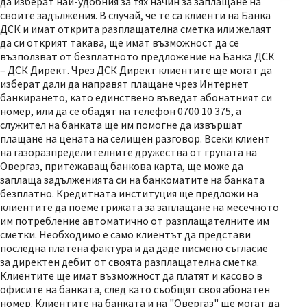
да изберат най-удобния за тях начин за заплащане на
своите задължения. В случай, че те са клиенти на Банка
ДСК и имат открита разплащателна сметка или желаят
да си открият такава, ще имат възможност да се
възползват от безплатното предложение на Банка ДСК
– ДСК Директ. Чрез ДСК Директ клиентите ще могат да
изберат дали да направят плащане чрез Интернет
банкирането, като единствено въведат абонатният си
номер, или да се обадят на телефон 0700 10 375, а
служител на банката ще им помогне да извършат
плащане на цената на селищен разговор. Всеки клиент
на газоразпределителните дружества от групата на
Овергаз, притежаващ банкова карта, ще може да
заплаща задълженията си на банкоматите на банката
безплатно. Кредитната институция ще предложи на
клиентите да поеме грижата за заплащане на месечното
им потребление автоматично от разплащателните им
сметки. Необходимо е само клиентът да представи
последна платена фактура и да даде писмено съгласие
за директен дебит от своята разплащателна сметка.
Клиентите ще имат възможност да платят и касово в
офисите на банката, след като съобщят своя абонатен
номер. Клиентите на банката и на "Овергаз" ще могат да