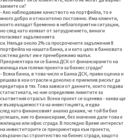
заемите си?
- Ако наблюдаваме качеството на портфейла, то е
много добро и относително постоянно. Има клиенти,
които изпадат бременно в неблагоприятни ситуации,
но след като излязат от затруднението, винаги
погасяват задълженията
си. Някъде около 2% са просрочените задължения 8
портфейла на нашата банка, а и като цяло в банковата
система делът им е пренебрежимо малък.
Преориентира ли се Банка ДСК от финансирането на
жилища към големи проекти за бизнес сгради?
- Всяка банка, в това число и Банка ДСК, прави оценка и
решава в кои отрасли и доколко е приемлив рискът да
кредитира в тях. Това зависи от данните, които подава
статистиката, но ние определяме лимитите за
съответния отрасъл. Всеки проект се оценява - каква ще
е възвръщаемостта на инвестицията, и едва
след като финансовият анализ докаже, че той би бил
успешен, ние го финансираме, без значение дали това е
жилищна или офис сграда. В последно Време интересът
на инвеститорите се преориентира към проекти,
свързани със строителство на бизнес сгради, защото