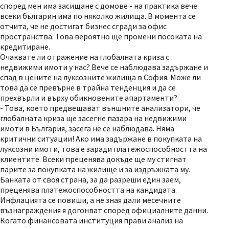
според мен има засищане с домове - на практика вече
всеки българин има по няколко жилища. В момента се
отчита, че не достигат бизнес сгради за офис
пространства. Това вероятно ще промени посоката на
кредитиране.
Очаквате ли отражение на глобалната криза с
недвижими имоти у нас? Вече се наблюдава задържане и
спад в цените на луксозните жилища в София. Може ли
това да се превърне в трайна тенденция и да се
прехвърли и върху обикновените апартаменти?
- Това, което предвещават външните анализатори, че
глобалната криза ще засегне пазара на недвижими
имоти в България, засега не се наблюдава. Няма
критични ситуации! Ако има задържане в покупката на
луксозни имоти, това е заради платежоспособността на
клиентите. Всеки преценява докъде ще му стигнат
парите за покупката на жилище и за издръжката му.
Банката от своя страна, за да разреши един заем,
преценява платежоспособността на кандидата.
Инфлацията се повиши, а не зная дали месечните
възнаграждения я догонват според официалните данни.
Когато финансовата институция прави анализ на