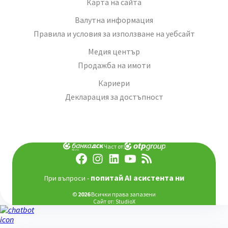
Карта на сайта
Валутна информация
Правила и условия за използване на уебсайт
Медия център
Продажба на имоти
Кариери
Декларация за достъпност
Част от:
попитай AI асистента ни
При въпроси -
©
2026
Всички права запазени
Сайт от:
StudioX