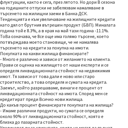
флуктуации, както е сега, през лятото. Но дори В сезона
на годишните отпуски не забелязвам намаляване в
търсенето на жилищни заеми в Банка ДСК.
Тенденцията е към увеличаване на жилищните кредити
като дял от брутния вътрешен продукт (БВП). Миналата
година той е 8.3%, а в края на май тази година -11.1%.
ТоВа означава, че 8се още има голямо търсене, което
потвърждава моето становище, че не намалява
търсенето на кредити за покупка на имоти.
Покупката на какви жилища финансирате?
- Много е различно и зависи от желанието на клиента.
Прави се оценка на жилището от наши експерти и се
определя ликвидационната стойност на недвижимия
имот. Тя зависи от това дали е ново или старо
строителство, а това определя и сумата на кредита.
Заемът, който разрешаваме, винаги е процент от
ликвидационната стойност на имота. Според мен се
кредитират преди Всичко нови жилища.
До какъв процент финансирате покупката на жилища?
- Имаме различни продукти, но сумата се определя
около 90% от ликвидационната стойност, която е
близка до пазарната стойност.
Увеличават ли се клиентите, които не могат да върнат