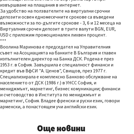
извършване на плащания в интернет.
За удобство на ползвателите на виртуални срочни
депозити освен едномесечните срокове са въведени
възможности за по-дългите срокове - 3, 6 и 12 месеца на
Виртуалния срочен депозит в трите валути BGN, EUR,
USD с приложим промоционален лихвен процент.
***
Воолина Маринова е председател на Управителния
съвет на Асоциацията на банките В България и главен
изпълнителен директор на Банка ДСК. Родена е през
1953 г. в София. Завършила е специалност финанси и
кредит във ВфСИ "А. Ценов", Свищов, през 1977 г.
Специализирала е комплексно Банково обслужване на
населението от ДСК (1986 г.) в УНСС София, и
мениджмънт, маркетинг, бизнес комуникации; финанси
и счетоводство в Института по мениджмънт и
маркетинг, София. Владее френски и руски език, говори
арменски, а понастоящем учи английски език.
Още новини