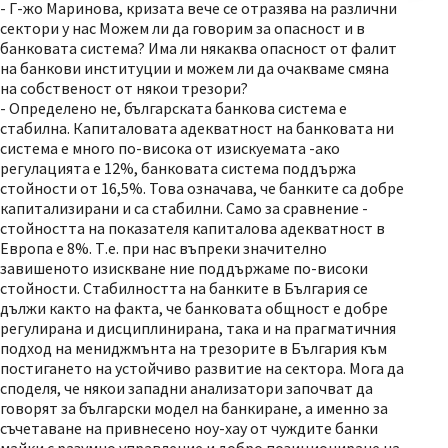
- Г-жо Маринова, кризата вече се отразява на различни
сектори у нас Можем ли да говорим за опасност и в
банковата система? Има ли някаква опасност от фалит
на банкови институции и можем ли да очакваме смяна
на собственост от някои трезори?
- Определено не, българската банкова система е
стабилна. Капиталовата адекватност на банковата ни
система е много по-висока от изискуемата -ако
регулацията е 12%, банковата система поддържа
стойности от 16,5%. Това означава, че банките са добре
капитализирани и са стабилни. Само за сравнение -
стойността на показателя капиталова адекватност в
Европа е 8%. Т.е. при нас въпреки значително
завишеното изискване ние поддържаме по-високи
стойности. Стабилността на банките в България се
дължи както на факта, че банковата общност е добре
регулирана и дисциплинирана, така и на прагматичния
подход на мениджмънта на трезорите в България към
постигането на устойчиво развитие на сектора. Мога да
споделя, че някои западни анализатори започват да
говорят за български модел на банкиране, а именно за
съчетаване на привнесено ноу-хау от чуждите банки