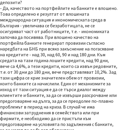
депозити?
- Да, качеството на портфейлите на банките е влошено.
Това определено е резултат от влошената
международна ситуация и икономическата среда в
България - увеличава се безработицата, не се
осигуряват част от работниците, т.е. - икономиката
започва да посивява. При влошено качество на
портфейла банките генерират провизии съгласно
наредбата на БНБ при всяко закъснение на погасяване
на кредитите - над 30, над 60, 90 и над 180 дни. Към
средата на тази година лошите кредити, над 90 дни,
вече са 4,6%, а тези кредити, които са извън редовните,
т.е. от 30 дни до 180 дни, вече представляват 10,2%. Зад
тази цифра се крие значителен обем от провизии,
които банките са начислили. Един от механизмите за
изход от тази ситуация е да се търси диалог между
клиентите и банките, за да се извърши разсрочване или
предоговаряне на дълга, за да се преодолее по-плавно
проблемът в период на криза. В случай че има
финансови затруднения в семействата или при
фирмите, е необходимо да се пристъпи към
предоговаряне на условията по задължения с банките,