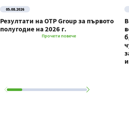
05.08.2026
Резултати на OTP Group за първото
В
полугодие на 2026 г.
в
б
Прочети повече
ч
з
и