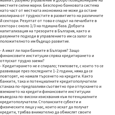
майки с разумно управление и добро позициониране на
местните силни марки. Безспорно банковата система
като част от местната икономика не може да остане
изолирана от трудностите в развитието на различните
й сектори. Резултат от това е спадът на печалбите в
сектора с около 1/3 на годишна база. Добрата
капитализация на трезорите в България, както и
разумните подходи в управлението им са залог за
положителното им бъдещо развитие.
- А имат ли пари банките в България? Защо
финансовите институции спряха кредитирането и
отпускат трудно заеми?
- Кредитирането не е спирало; темповете, с които то се
развиваше през последните 1-2 години, няма да се
повторят, но намаля търсенето на кредити. Както
банките, така и потенциалните кредитополучатели
станаха по-предпазливи съответно при отпускането и
вземането на кредити финансовите институции
въведоха по-високи изисквания към потенциалните
кредитополучатели. Стопанските субекти и
физическите лица у нас, които искат да получат
кредити, трябва внимателно да обмислят своите