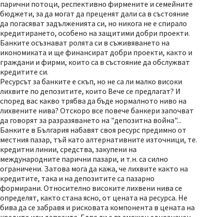
парични потоци, респективно фирмените и семейните
бюджети, за да могат да преценят дали са в състояние
да погасяват задълженията си, но никога не е спирало
кредитирането, особено на защитими добри проекти.
Банките осъзнават ролята си в съживяването на
икономиката и ще финансират добри проекти, както и
граждани и фирми, които са в състояние да обслужват
кредитите си.
Ресурсът за банките е скъп, но не са ли малко високи
лихвите по депозитите, които Вече се предлагат? И
според вас какво трябва да бъде нормалното ниво на
лихвените нива? Отскоро все повече банкери започват
да говорят за разразяването на "депозитна война"...
Банките в България набавят своя ресурс предимно от
местния пазар, тъй като алтернативните източници, те.
кредитни линии, средства, закупени на
международните парични пазари, и т.н. са силно
ограничени. Затова мога да кажа, че лихвите както на
кредитите, така и на депозитите са пазарно
формирани. Относително високите лихвени нива се
определят, както стана ясно, от цената на ресурса. Не
бива да се забравя и рисковата компонента в цената на