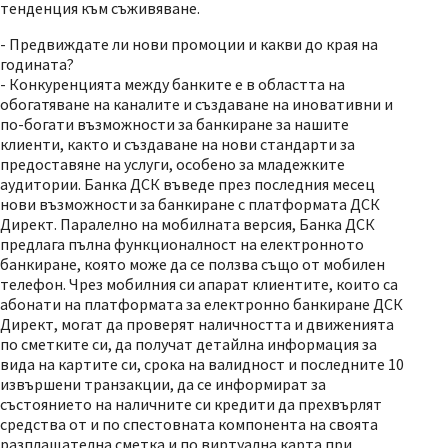
тенденция към съживяване.
- Предвиждате ли нови промоции и какви до края на
годината?
- Конкуренцията между банките е в областта на
обогатяване на каналите и създаване на иновативни и
по-богати възможности за банкиране за нашите
клиенти, както и създаване на нови стандарти за
предоставяне на услуги, особено за младежките
аудитории. Банка ДСК въведе през последния месец
нови възможности за банкиране с платформата ДСК
Директ. Паралелно на мобилната версия, Банка ДСК
предлага пълна функционалност на електронното
банкиране, която може да се ползва също от мобилен
телефон. Чрез мобилния си апарат клиентите, които са
абонати на платформата за електронно банкиране ДСК
Директ, могат да проверят наличността и движенията
по сметките си, да получат детайлна информация за
вида на картите си, срока на валидност и последните 10
извършени транзакции, да се информират за
състоянието на наличните си кредити да прехвърлят
средства от и по спестовната компонента на своята
разплащателна сметка и по виртуална карта при