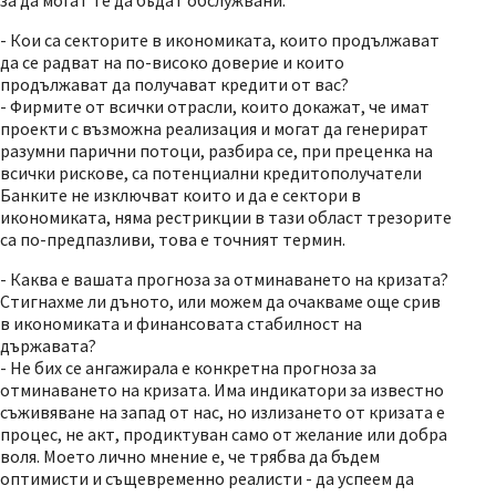
за да могат те да бъдат обслужвани.
- Кои са секторите в икономиката, които продължават
да се радват на по-високо доверие и които
продължават да получават кредити от вас?
- Фирмите от всички отрасли, които докажат, че имат
проекти с възможна реализация и могат да генерират
разумни парични потоци, разбира се, при преценка на
всички рискове, са потенциални кредитополучатели
Банките не изключват които и да е сектори в
икономиката, няма рестрикции в тази област трезорите
са по-предпазливи, това е точният термин.
- Каква е вашата прогноза за отминаването на кризата?
Стигнахме ли дъното, или можем да очакваме още срив
в икономиката и финансовата стабилност на
държавата?
- Не бих се ангажирала е конкретна прогноза за
отминаването на кризата. Има индикатори за известно
съживяване на запад от нас, но излизането от кризата е
процес, не акт, продиктуван само от желание или добра
воля. Моето лично мнение е, че трябва да бъдем
оптимисти и същевременно реалисти - да успеем да