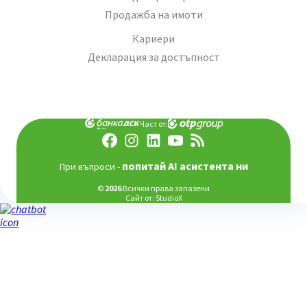
Продажба на имоти
Кариери
Декларация за достъпност
Част от:
попитай AI асистента ни
При въпроси -
©
2026
Всички права запазени
Сайт от:
StudioX