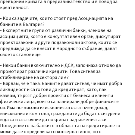
превърнем кризата в предизвикателство и в повод за
креативност.
- Кои са задачите, които стоят пред Асоциацията на
банките в България?
- Експертните групи от различни банки, членове на
асоциацията, която е консултативен орган, дискутират
проектозакони и други подзаконови актове, които се
предвижда да се внесат в Народното събрание, дават
своето становище.
- Някои банки включително и ДСК, започнаха отново да
промотират различни кредити. Това сигнал за
стабилизиране на сектора ли е?
- Вярвам, че е така. Банките дават сигнал, че имат добра
ликвидност и са готови да кредитират, като, пак
казвам, търсят добри проекти от бизнеса и клиенти
физически лица, които са планирали добре финансите
си. Има по-високи изисквания за остатъчен доход,
изисквания и към това, гражданите да бъдат осигурени
и да са в състояние да покриват задълженията си
Поведението на банките в областта на кредитирането
може да се определи като консервативно, но с