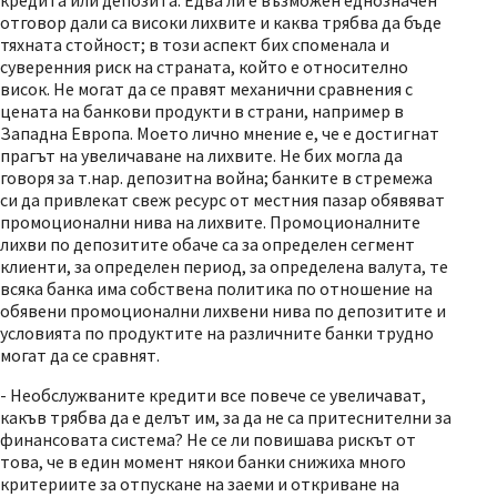
кредита или депозита. Едва ли е възможен еднозначен
отговор дали са високи лихвите и каква трябва да бъде
тяхната стойност; в този аспект бих споменала и
суверенния риск на страната, който е относително
висок. Не могат да се правят механични сравнения с
цената на банкови продукти в страни, например в
Западна Европа. Моето лично мнение е, че е достигнат
прагът на увеличаване на лихвите. Не бих могла да
говоря за т.нар. депозитна война; банките в стремежа
си да привлекат свеж ресурс от местния пазар обявяват
промоционални нива на лихвите. Промоционалните
лихви по депозитите обаче са за определен сегмент
клиенти, за определен период, за определена валута, те
всяка банка има собствена политика по отношение на
обявени промоционални лихвени нива по депозитите и
условията по продуктите на различните банки трудно
могат да се сравнят.
- Необслужваните кредити все повече се увеличават,
какъв трябва да е делът им, за да не са притеснителни за
финансовата система? Не се ли повишава рискът от
това, че в един момент някои банки снижиха много
критериите за отпускане на заеми и откриване на