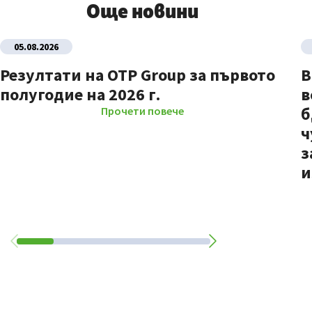
Още новини
05.08.2026
Резултати на OTP Group за първото
В
полугодие на 2026 г.
в
б
Прочети повече
ч
з
и