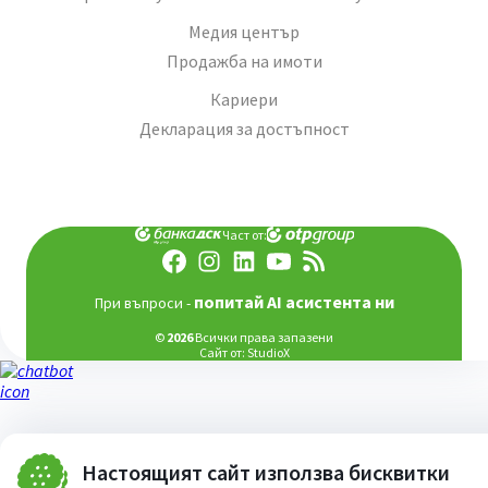
Медия център
Продажба на имоти
Кариери
Декларация за достъпност
Част от:
попитай AI асистента ни
При въпроси -
©
2026
Всички права запазени
Сайт от:
StudioX
Настоящият сайт използва бисквитки