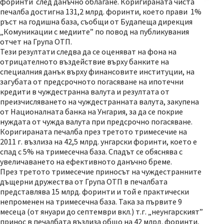
форинти след данъчно облагане. Коригираната чиста
печалба достигна 131,2 млрд. форинти, което прави 1%
ръст на годишна база, съобщи от Будапеща дирекция
„Комуникации с медиите” по повод на публикувания
отчет на Група ОТП.
Тези резултати следва да се оценяват на фона на
отрицателното въздействие върху банките на
специалния данък върху финансовите институции, на
загубата от предсрочното погасяване на ипотечни
кредити в чуждестранна валута и резултата от
преизчисляването на чуждестранната валута, закупена
от Националната банка на Унгария, за да се покрие
нуждата от чужда валута при предсрочно погасяване.
Коригираната печалба през третото тримесечие на
2011 г. възлиза на 42,5 млрд. унгарски форинти, което е
спад с 5% на тримесечна база. Спадът се обяснява с
увеличаването на ефективното данъчно бреме.
През третото тримесечие приносът на чуждестранните
дъщерни дружества от Група ОТП в печалбата
представлява 15 млрд. форинти и той е практически
непроменен на тримесечна база. Така за първите 9
месеца (от януари до септември вкл.) т.г. „неунгарският”
принос в печалбата възлиза общо на 42 млрд. форинти,