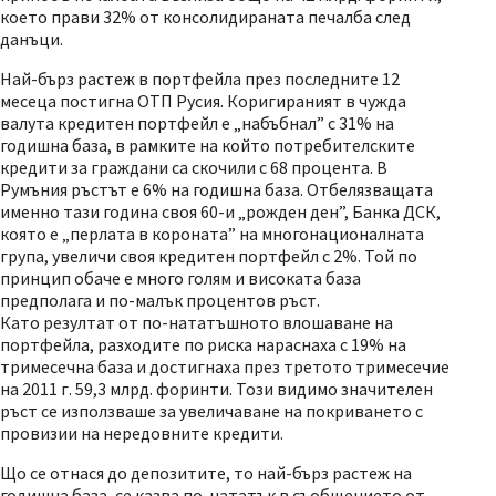
което прави 32% от консолидираната печалба след
данъци.
Най-бърз растеж в портфейла през последните 12
месеца постигна ОТП Русия. Коригираният в чужда
валута кредитен портфейл е „набъбнал” с 31% на
годишна база, в рамките на който потребителските
кредити за граждани са скочили с 68 процента. В
Румъния ръстът е 6% на годишна база. Отбелязващата
именно тази година своя 60-и „рожден ден”, Банка ДСК,
която е „перлата в короната” на многонационалната
група, увеличи своя кредитен портфейл с 2%. Той по
принцип обаче е много голям и високата база
предполага и по-малък процентов ръст.
Като резултат от по-нататъшното влошаване на
портфейла, разходите по риска нараснаха с 19% на
тримесечна база и достигнаха през третото тримесечие
на 2011 г. 59,3 млрд. форинти. Този видимо значителен
ръст се използваше за увеличаване на покриването с
провизии на нередовните кредити.
Що се отнася до депозитите, то най-бърз растеж на
годишна база, се казва по-нататък в съобщението от