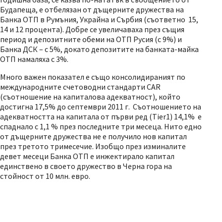
Будапеща, е отбелязан от дъщерните дружества на
Банка ОТП в Румъния, Украйна и Сърбия (съответно 15,
14 и 12 процента). Добре се увеличаваха през същия
период и депозитните обеми на ОТП Русия (с 9%) и
Банка ДСК – с 5%, докато депозитите на банката-майка
ОТП намаляха с 3%.
Много важен показател е също консолидираният по
международните счетоводни стандарти CAR
(съотношение на капиталова адекватност), който
достигна 17,5% до септември 2011 г. Съотношението на
адекватността на капитала от първи ред (Tier1) 14,1% e
спаднало с 1,1 % през последните три месеца. Нито едно
от дъщерните дружества не е получило нов капитал
през третото тримесечие. Изобщо през изминалите
девет месеци Банка ОТП е инжектирало капитал
единствено в своето дружество в Черна гора на
стойност от 10 млн. евро.