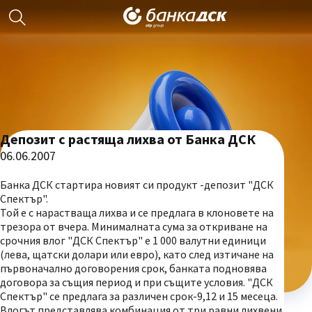
Депозит с растяща лихва от Банка ДСК
06.06.2007
Банка ДСК стартира новият си продукт -депозит "ДСК
Спектър".
Той е с нарастваща лихва и се предлага в клоновете на
трезора от вчера. Минималната сума за откриване на
срочния влог "ДСК Спектър" е 1 000 валутни единици
(лева, щатски долари или евро), като след изтичане на
първоначално договорения срок, банката подновява
договора за същия период и при същите условия. "ДСК
Спектър" се предлага за различен срок-9,12 и 15 месеца.
Влогът представлява комбинация от три равни лихвени