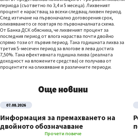
периода (съответно по 3,4 и 5 месеца). Лихвеният
процент е нарастващ за всеки следващ лихвен период.
След изтичане на първоначално договорения срок,
олихвяването се повтаря по първоначалната схема.
От Банка ДСК обясниха, че лихвеният процент за
последния период от влога нараства почти двойно
спрямо този от първия период. Така годишната лихва за
третия 5-месечен период за влогове в лева достига
7,50%. Така ефективната годишна лихва (реалната
доходност на вложените средства) се получава от
процентите на олихвяване в различните периоди.
Още новини
07.08.2026
Информация за премахването на
Р
двойното обозначаване
п
Прочети повече