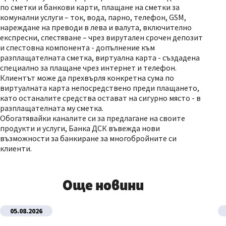
по сметки и банкови карти, плащане на сметки за
комунални услуги – ток, вода, парно, телефон, GSM,
нареждане на преводи в лева и валута, включително
експресни, спестяване – чрез вирутален срочен депозит
и спестовна компонента - допълнение към
разплащателната сметка, виртуална карта - създадена
специално за плащане чрез интернет и телефон.
Клиентът може да прехвърля конкретна сума по
виртуалната карта непосредствено преди плащането,
като останалите средства остават на сигурно място - в
разплащателната му сметка.
Обогатявайки каналите си за предлагане на своите
продукти и услуги, Банка ДСК въвежда нови
възможности за банкиране за многобройните си
клиенти.
Още новини
05.08.2026