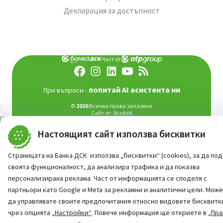
Декларация за достъпност
Част от:
попитай AI асистента ни
При въпроси -
©
2026
Всички права запазени
Сайт от:
StudioX
Настоящият сайт използва бисквитки
Страницата на Банка ДСК използва „бисквитки“ (cookies), за да по
своята функционалност, да анализира трафика и да показва
персонализирана реклама. Част от информацията се споделя с
партньори като Google и Meta за рекламни и аналитични цели. Мож
да управлявате своите предпочитания относно видовете бисквитк
чрез опцията
„Настройки“
. Повече информация ще откриете в
„Пра