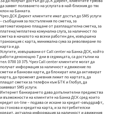
За да получат достъп до ДСК Директ, клиентите трябва
да заявят ползването на услугата в най-близкия до тях
клон на Банката.
Чрез ДСК Директ клиентите имат достъп до SMS услуги
– съобщения за постъпления по сметка, за
автоматизирано плащане от разплащателна сметка, за
платена/неплатена комунална слуга, за наличност по
сметка в началото на всеки работен ден, извършена
транзакция с карта, минимална сума за револвиране по
карта и др.
Услугите, извършвани от Call center на Банка ДСК, който
работи денонощно 7 дни в седмицата, са достъпни на
тел. 0700 10 375. Чрез Call center клиентите могат да
получат информация за наличност и движение по
сметки и банкови карти, да блокират или да активират
карта, да променят дневния лимит по картата, да
плащат сметки за телефон към БТК и Глобул, да
заявяват SMS услуги.
Интернет банкирането дава допълнителни предимства
и възможности на клиентите на Банка ДСК сред които
кредит on-line – подава се искане за кредит-овърдрафт,
за стокова и кредитна карта, и за потребителски
кредит, актуална информация за наличност и движения