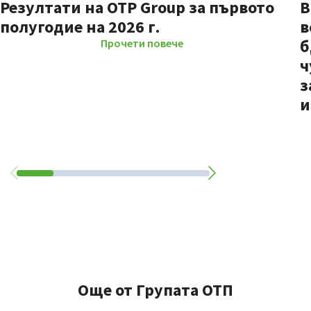
Резултати на OTP Group за първото
В
полугодие на 2026 г.
в
б
Прочети повече
ч
з
и
Още от Групата ОТП