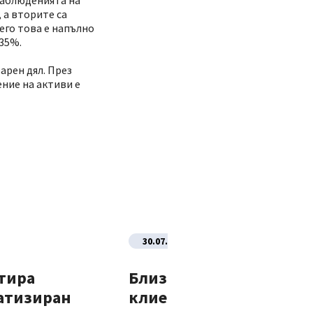
наблюденията на
 а вторите са
его това е напълно
 35%.
зарен дял. През
ение на активи е
30.07.2026
тира
Близо 70% от новите
атизиран
клиенти на Банка ДСК