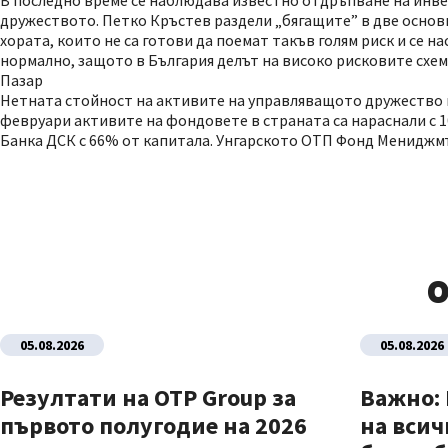
В последно време се наблюдава известно отдръпване на инв
дружеството. Петко Кръстев раздели „бягащите” в две основ
хората, които не са готови да поемат такъв голям риск и се 
нормално, защото в България делът на високо рисковите схем
Пазар
Нетната стойност на активите на управляващото дружество към 
февруари активите на фондовете в страната са нараснали с 10
Банка ДСК с 66% от капитала. Унгарското ОТП Фонд Менидж
О
05.08.2026
05.08.2026
Резултати на OTP Group за
Важно:
първото полугодие на 2026
на всич