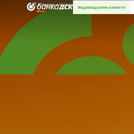
Новини и промоции
Детайли
Индивидуални клиенти