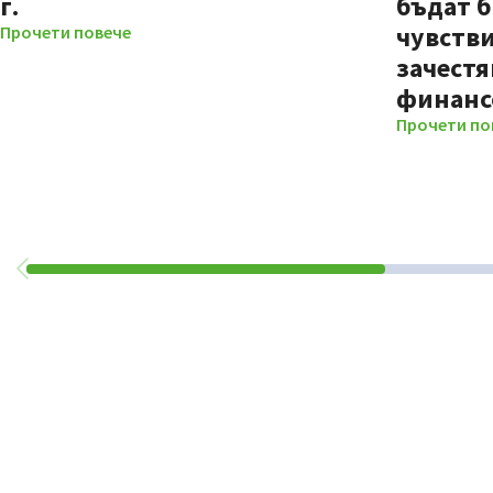
г.
бъдат б
чувстви
Прочети повече
зачестя
финанс
Прочети по