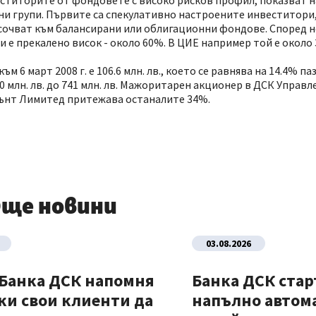
еститорите от фондовете с високо рисков профил, показват 
ни групи. Първите са спекулативно настроените инвеститори,
насочват към балансирани или облигационни фондове. Според н
и е прекалено висок - около 60%. В ЦИЕ например той е около
6 март 2008 г. е 106.6 млн. лв., което се равнява на 14.4% па
 млн. лв. до 741 млн. лв. Мажоритарен акционер в ДСК Управл
мънт Лимитед притежава останалите 34%.
ще новини
03.08.2026
 Банка ДСК напомня
Банка ДСК стар
ки свои клиенти да
напълно автом