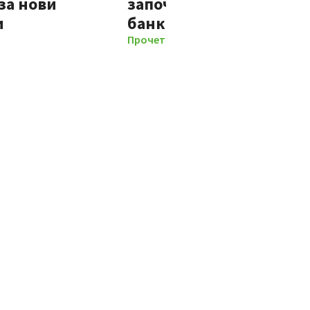
за нови
започват отношенията 
и
банката изцяло дигит
Прочети повече