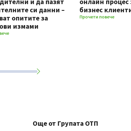
дителни и да пазят
онлайн процес 
телните си данни –
бизнес клиент
ват опитите за
Прочети повече
ови измами
вече
Още от Групата ОТП