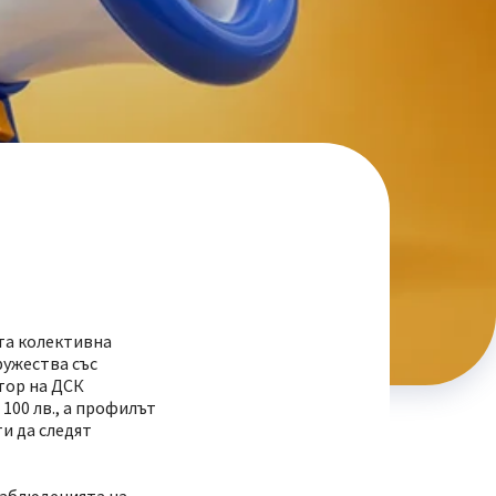
та колективна
ружества със
тор на ДСК
100 лв., а профилът
и да следят