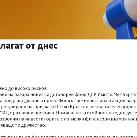
лагат от днес
ено до високо рисков
ви на пазара новия си договорен фонд ДСК Имоти. Четвърта
 предлага дялове от днес. Фондът ще инвестира в акции на д
 регулирани пазари, каза Петко Кръстев, изпълнителен дирек
СИЦ с различни профили. Номиналната стойност на един дял е 
 позволим на инвеститорите с по-малки финансови възможност
ляващото дружество.