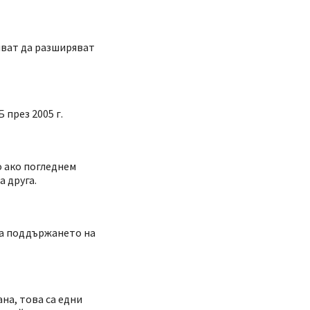
чват да разширяват
 през 2005 г.
о ако погледнем
 друга.
на поддържането на
на, това са едни