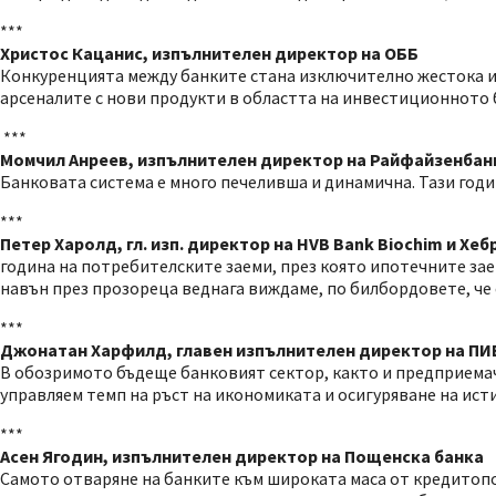
***
Христос Кацанис, изпълнителен директор на ОББ
Конкуренцията между банките стана изключително жестока и 
арсеналите с нови продукти в областта на инвестиционното 
***
Момчил Анреев, изпълнителен директор на Райфайзенбан
Банковата система е много печеливша и динамична. Тази годин
***
Петер Харолд, гл. изп. директор на HVB Bank Biochim и Хеб
година на потребителските заеми, през която ипотечните заем
навън през прозореца веднага виждаме, по билбордовете, че 
***
Джонатан Харфилд, главен изпълнителен директор на ПИ
В обозримото бъдеще банковият сектор, както и предприема
управляем темп на ръст на икономиката и осигуряване на ист
***
Асен Ягодин, изпълнителен директор на Пощенска банка
Самото отваряне на банките към широката маса от кредитопол