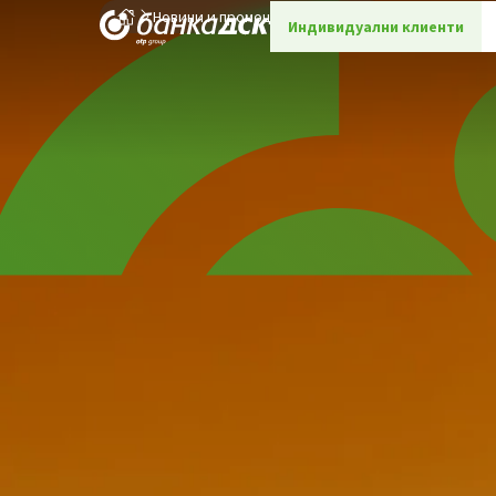
Новини и промоции
Детайли
Индивидуални клиенти