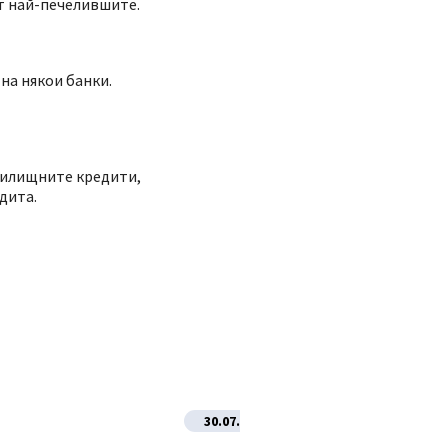
от най-печелившите.
на някои банки.
 жилищните кредити,
дита.
30.07.2026