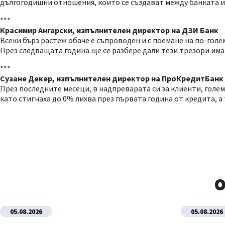
дългогодишни отношения, които се създават между банката и 
***
Красимир Ангарски, изпълнителен директор на ДЗИ Банк
Всеки бърз растеж обаче е съпроводен и с поемане на по-гол
През следващата година ще се разбере дали тези трезори има
***
Сузане Декер, изпълнителен директор на ПроКредитБанк
През последните месеци, в надпреварата си за клиенти, гол
като стигнаха до 0% лихва през първата година от кредита, а
О
05.08.2026
05.08.2026