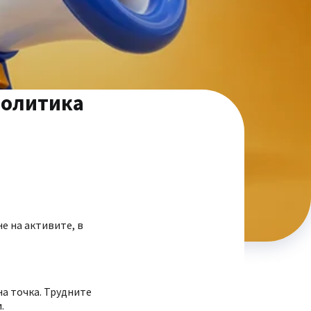
Политика
не на активите, в
на точка. Трудните
.