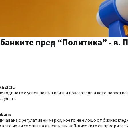
банките пред “Политика” - в. 
ка ДСК.
 че годината е успешна във всички показатели и като нараства
езултат.
лбанк
ичавана с регулативни мерки, което не е лошо от бизнес глед
 като че ли се опитва да изпълни най-високите си приоритети