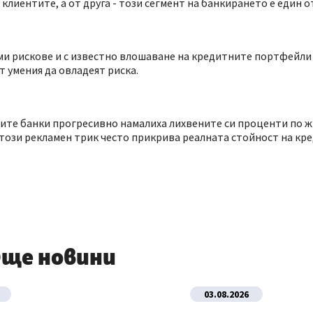
клиентите, а от друга - този сегмент на банкирането е един 
еми рискове и с известно влошаване на кредитните портфейли 
т умения да овладеят риска.
емите банки прогресивно намалиха лихвените си проценти по
 този рекламен трик често прикрива реалната стойност на кре
ще новини
03.08.2026