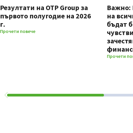
Резултати на OTP Group за
Важно:
първото полугодие на 2026
на всич
г.
бъдат б
чувстви
Прочети повече
зачестя
финанс
Прочети по