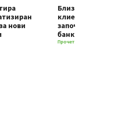
тира
Близо 70% от новите
атизиран
клиенти на Банка ДСК
за нови
започват отношенията 
и
банката изцяло дигит
Прочети повече