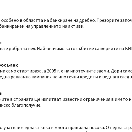
особено в областта на банкиране на дребно. Трезорите запо
банкиранеи на управлението на активи.
к
а е добра за нея. Най-значимо като събитие са мерките на БНБ
рос Банк
и само стартираха, а 2005 г. е на ипотечните заеми. Дори сам
една рекламна кампания на ипотечни кредити и веднага следва
Б
чите в страната ще изпитват известни ограничения в името 
инско благополучие.
учатели е една стъпка в много правилна посока. От една стра