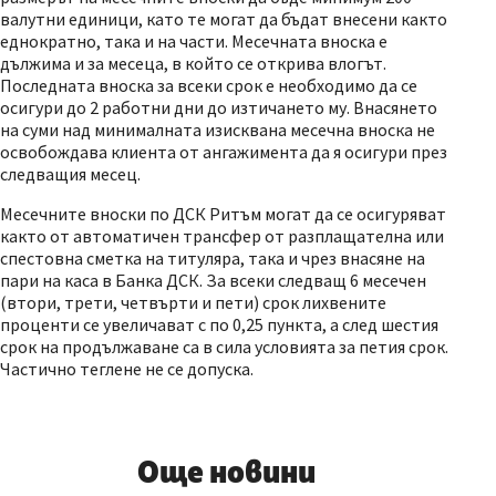
валутни единици, като те могат да бъдат внесени както
еднократно, така и на части. Месечната вноска е
дължима и за месеца, в който се открива влогът.
Последната вноска за всеки срок е необходимо да се
осигури до 2 работни дни до изтичането му. Внасянето
на суми над минималната изисквана месечна вноска не
освобождава клиента от ангажимента да я осигури през
следващия месец.
Месечните вноски по ДСК Ритъм могат да се осигуряват
както от автоматичен трансфер от разплащателна или
спестовна сметка на титуляра, така и чрез внасяне на
пари на каса в Банка ДСК. За всеки следващ 6 месечен
(втори, трети, четвърти и пети) срок лихвените
проценти се увеличават с по 0,25 пункта, а след шестия
срок на продължаване са в сила условията за петия срок.
Частично теглене не се допуска.
Още новини