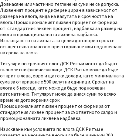
Довнасяне или частично теглене на суми не се допуска.
Лихвеният процент е диференциран в зависимост от
размера на влога, вида на валутата и срочността на
влога. Промоционалният лихвен процент се формира
от стандартния лихвен процент, надбавка за размер на
влога и промоционалната лихвена надбавка.
Изплащането на лихвата за целия договорен срок се
осъществява авансово при откриване или подновяване
на срока на влога.
Титуляри по срочният влог ДСК Ритъм могат да бъдат
пълнолетни физически лица. ДСК Ритъм може да бъде
открит в лева, евро и щатски долари, като минималната
сума за откриване е 500 валутни единици. Срокът на
влога е 6 месеца, като може да бъде подновяван
автоматично. Титулярът може да внася суми по всяко
време на договорения срок.
Промоционалният лихвен процент се формира от
стандартния лихвен процент за съответното салдо и
промоционалната лихвена надбавка.
Изискване към условията по влога ДСК Ритъм е
размерът на месечните вноски да бъде минимум 200