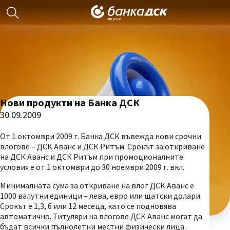
Нови продукти на Банка ДСК
30.09.2009
От 1 октомври 2009 г. Банка ДСК въвежда нови срочни
влогове – ДСК Аванс и ДСК Ритъм. Срокът за откриване
на ДСК Аванс и ДСК Ритъм при промоционалните
условия е от 1 октомври до 30 ноември 2009 г. вкл.
Минималната сума за откриване на влог ДСК Аванс е
1000 валутни единици – лева, евро или щатски долари.
Срокът е 1,3, 6 или 12 месеца, като се подновява
автоматично. Титуляри на влогове ДСК Аванс могат да
бъдат всички пълнолетни местни физически лица.