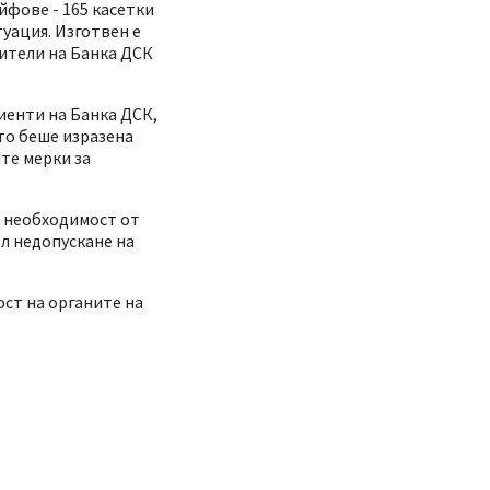
йфове - 165 касетки
уация. Изготвен е
вители на Банка ДСК
иенти на Банка ДСК,
то беше изразена
те мерки за
а необходимост от
ел недопускане на
ст на органите на