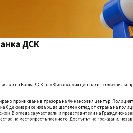
Банка ДСК
трезор на Банка ДСК във Финансовия център в столичния ква
тирано проникване в трезора на Финансовия център. Полицият
 на 6 декември се извършва щателен оглед от страна на полиц
можен. В огледа са участвали и представители на Гражданска з
ества на местопрестъплението. Достъпът на граждани, незав