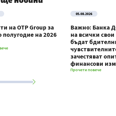
ще новини
05.08.2026
ти на OTP Group за
Важно: Банка 
 полугодие на 2026
на всички свои
бъдат бдителни
чувствителните
вече
зачестяват опи
финансови из
Прочети повече