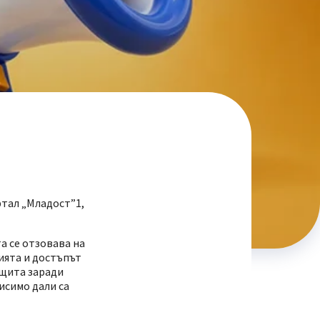
ртал „Младост”1,
а се отзовава на
ията и достъпът
ащита заради
исимо дали са