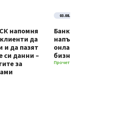
03.08.2026
ДСК напомня
Банка ДСК стартира
 клиенти да
напълно автоматизир
 и да пазят
онлайн процес за нови
 си данни –
бизнес клиенти
тите за
Прочети повече
мами