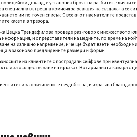
 полицейски доклад, е установен броят на разбитите лични се
 специална вътрешна комисия за реакция на създалата се сит
мяването им по точен списък. С всеки от наемателите предста
ите касети в трезора.
-жа Цецка Трендафилова проведе раз-говор с множеството кл
а информация, и с представители на медиите, по време на кой
ване на излишно напрежение, и че ще бъдат взети необходими
лица в законово предвидените размери и форми.
азноските на клиентите с пострадали сейфове при евентуалн
акто и за осъществяване на връзка с Нотариалната камара с ц
ентите си за причинените неудобства, и изразява благодарно