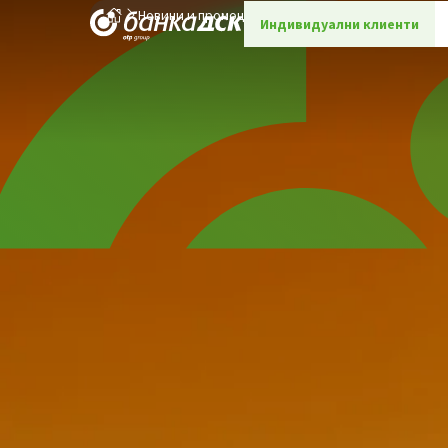
Новини и промоции
Детайли
Индивидуални клиенти