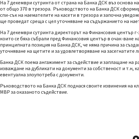
На 7 декември сутринта от страна на Банка ДСК въз основа на
от общо 370 в трезора. Ръководството на Банка ДСК сформира
спи-сък на наемателите на касети в трезора и започна уведо
ще проведат среща с цел уточняване на съдържанието на нает
На 7 декември сутринта директорът на Финансовия център г
които се бяха събрали пред Финансовия център в очак-ване н
принципната позиция на Банка ДСК, че няма причина за създа
уточняване на щетите и за удовлетворяване на засегнатите 
Банка ДСК поема ангажимент за съдействие и заплащане на р
изваждане на дубликати на документи за собственост и т.н, к
евентуална злоупотреба с документи.
Ръководството на Банка ДСК поднася своите извинения на кли
МВР за оказаното съдействие.