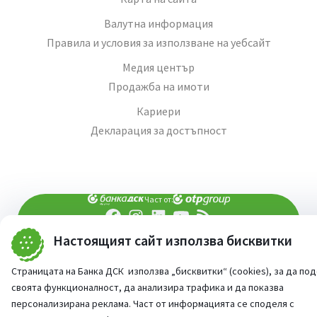
Валутна информация
Правила и условия за използване на уебсайт
Медия център
Продажба на имоти
Кариери
Декларация за достъпност
Част от:
Настоящият сайт използва бисквитки
попитай AI асистента ни
При въпроси -
©
2026
Всички права запазени
Страницата на Банка ДСК използва „бисквитки“ (cookies), за да по
Сайт от:
StudioX
своята функционалност, да анализира трафика и да показва
персонализирана реклама. Част от информацията се споделя с