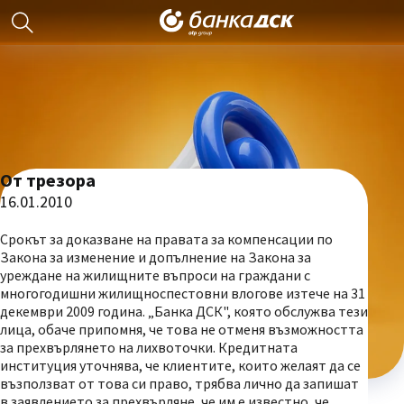
От трезора
16.01.2010
Срокът за доказване на правата за компенсации по
Закона за изменение и допълнение на Закона за
уреждане на жилищните въпроси на граждани с
многогодишни жилищноспестовни влогове изтече на 31
декември 2009 година. „Банка ДСК", която обслужва тези
лица, обаче припомня, че това не отменя възможността
за прехвърлянето на лихвоточки. Кредитната
институция уточнява, че клиентите, които желаят да се
възползват от това си право, трябва лично да запишат
в заявлението за прехвърляне, че им е известно, че