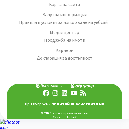
Карта на сайта
Валутна информация
Правила и условия за използване на уебсайт
Медия център
Продажба на имоти
Кариери
Декларация за достъпност
Част от:
попитай AI асистента ни
При въпроси -
©
2026
Всички права запазени
Сайт от:
StudioX