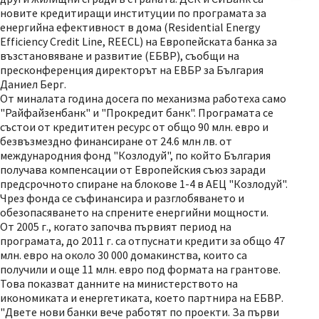
новите кредитиращи институции по програмата за
енергийна ефективност в дома (Residential Energy
Efficiency Credit Line, REECL) на Европейската банка за
възстановяване и развитие (ЕБВР), съобщи на
пресконференция директорът на ЕВБР за България
Даниел Берг.
От миналата година досега по механизма работеха само
"Райфайзенбанк" и "Прокредит банк". Програмата се
състои от кредититен ресурс от общо 90 млн. евро и
безвъзмездно финансиране от 24.6 млн лв. от
международния фонд "Козлодуй", по който България
получава компенсации от Европейския съюз заради
предсрочното спиране на блокове 1-4 в АЕЦ "Козлодуй".
Чрез фонда се съфинансира и разглобяването и
обезопасяването на спрените енергийни мощности.
От 2005 г., когато започва първият период на
програмата, до 2011 г. са отпуснати кредити за общо 47
млн. евро на около 30 000 домакинства, които са
получили и още 11 млн. евро под формата на грантове.
Това показват данните на министерството на
икономиката и енергетиката, което партнира на ЕБВР.
"Двете нови банки вече работят по проекти. За първи