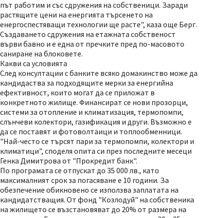
път работим и със сдружения на собственици. Заради
растящите цени на енергията търсенето на
енергоспестяващи технологии ще расте", каза още Берг.
Създаването сдружения на етажната собственост
върви бавно и е една от пречките пред по-масовото
саниране на блоковете.
Какви са условията
След консултации с банките всяко домакинство може да
кандидаства за подходящите мерки за енергийна
ефективност, които могат да се приложат в
конкретното жилище. Финансират се нови прозорци,
системи за отопление и климатизация, термопомпи,
слънчеви колектори, газификация и други. Възможно е
да се поставят и фотоволтаици и топлообменници.
"Най-често се търсят пари за термопомпи, колектори и
климатици", споделя опита си през последните месеци
Генка Димитрова от "Прокредит банк".
По програмата се отпускат до 35 000 лв., като
максималният срок за погасяване е 10 години. За
обезпечение обикновено се използва заплатата на
кандидатстващия. От фонд "Козлодуй" на собственика
на жилището се възстановяват до 20% от размера на