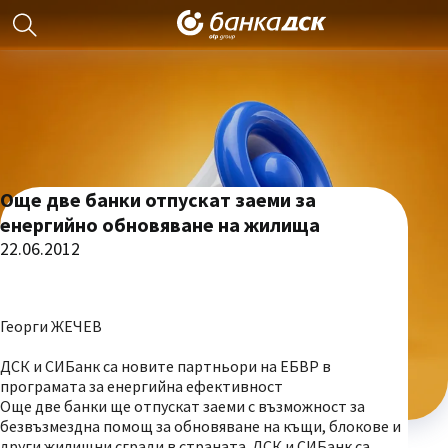
Още две банки отпускат заеми за
енергийно обновяване на жилища
22.06.2012
Георги ЖЕЧЕВ
ДСК и СИБанк са новите партньори на ЕБВР в
програмата за енергийна ефективност
Още две банки ще отпускат заеми с възможност за
безвъзмездна помощ за обновяване на къщи, блокове и
други жилищни сгради в страната. ДСК и СИБанк са