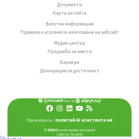
Документи
Карта на сайта
Валутна информация
Правила и условия за използване на уебсайт
Медия център
Продажба на имоти
Кариери
Декларация за достъпност
Част от:
попитай AI асистента ни
При въпроси -
©
2026
Всички права запазени
Сайт от:
StudioX