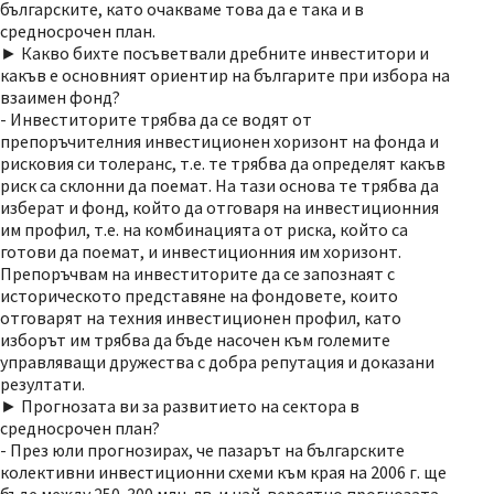
българските, като очакваме това да е така и в
средносрочен план.
► Какво бихте посъветвали дребните инвеститори и
какъв е основният ориентир на българите при избора на
взаимен фонд?
- Инвеститорите трябва да се водят от
препоръчителния инвестиционен хоризонт на фонда и
рисковия си толеранс, т.е. те трябва да определят какъв
риск са склонни да поемат. На тази основа те трябва да
изберат и фонд, който да отговаря на инвестиционния
им профил, т.е. на комбинацията от риска, който са
готови да поемат, и инвестиционния им хоризонт.
Препоръчвам на инвеститорите да се запознаят с
историческото представяне на фондовете, които
отговарят на техния инвестиционен профил, като
изборът им трябва да бъде насочен към големите
управляващи дружества с добра репутация и доказани
резултати.
► Прогнозата ви за развитието на сектора в
средносрочен план?
- През юли прогнозирах, че пазарът на българските
колективни инвестиционни схеми към края на 2006 г. ще