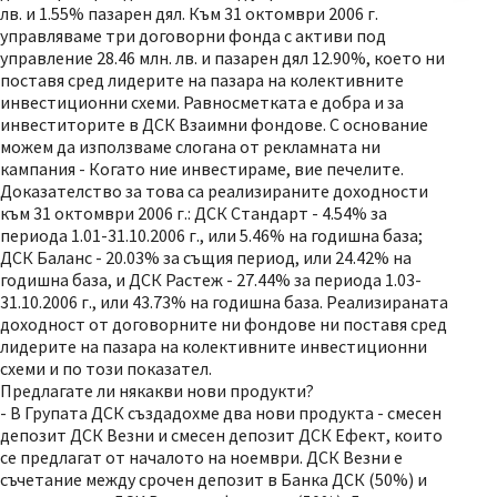
лв. и 1.55% пазарен дял. Към 31 октомври 2006 г.
управляваме три договорни фонда с активи под
управление 28.46 млн. лв. и пазарен дял 12.90%, което ни
поставя сред лидерите на пазара на колективните
инвестиционни схеми. Равносметката е добра и за
инвеститорите в ДСК Взаимни фондове. С основание
можем да използваме слогана от рекламната ни
кампания - Когато ние инвестираме, вие печелите.
Доказателство за това са реализираните доходности
към 31 октомври 2006 г.: ДСК Стандарт - 4.54% за
периода 1.01-31.10.2006 г., или 5.46% на годишна база;
ДСК Баланс - 20.03% за същия период, или 24.42% на
годишна база, и ДСК Растеж - 27.44% за периода 1.03-
31.10.2006 г., или 43.73% на годишна база. Реализираната
доходност от договорните ни фондове ни поставя сред
лидерите на пазара на колективните инвестиционни
схеми и по този показател.
Предлагате ли някакви нови продукти?
- В Групата ДСК създадохме два нови продукта - смесен
депозит ДСК Везни и смесен депозит ДСК Ефект, които
се предлагат от началото на ноември. ДСК Везни е
съчетание между срочен депозит в Банка ДСК (50%) и