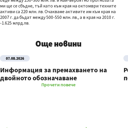
бъде между 250-300 млн. лв. и най-вероятно прогнозата
ми ще се сбъдне, тъй като към края на октомври техните
активи са 220 млн. лв. Очакваме активите им към края на
2007 г. да бъдат между 500-550 млн. лв., а в края на 2010 г.
-1.625 млрд.лв.
Още новини
07.08.2026
Информация за премахването на
Р
двойното обозначаване
п
Прочети повече