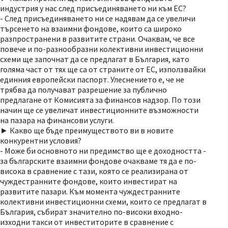
индустрия у нас след присъединяването ни към ЕС?
- След присъединяването ни се надявам да се увеличи
търсенето на взаимни фондове, които са широко
разпространени в развитите страни. Очаквам, че все
повече и по-разнообразни колективни инвестиционни
схеми ще започнат да се предлагат в България, като
голяма част от тях ще са от страните от ЕС, използвайки
единния европейски паспорт. Улеснението е, че не
трябва да получават разрешение за публично
предлагане от Комисията за финансов надзор. По този
начин ще се увеличат инвестиционните възможности
на пазара на финансови услуги.
► Какво ще бъде преимуществото ви в новите
конкурентни условия?
- Може би основното ни предимство ще е доходността -
за българските взаимни фондове очакваме тя да е по-
висока в сравнение с тази, която се реализирана от
чуждестранните фондове, които инвестират на
развитите пазари. Към момента чуждестранните
колективни инвестиционни схеми, които се предлагат в
България, събират значително по-високи входно-
изходни такси от инвеститорите в сравнение с