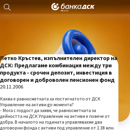
Петко Кръстев, изпълнителен директор на
ДСК: Предлагаме комбинация между три
продукта - срочен депозит, инвестиция в
договорен и доброволен пенсионен фонд
20.11.2006
Каква е равносметката за постигнатото от ДСК
Управление на активи go момента?
- Mora c гордост да заявя, че равносметката за
дейността на ДСК Управление на активи е повече от
добра. В началото на годината управлявахме два
договорни фонда с активи под управление от 1.38 млн.