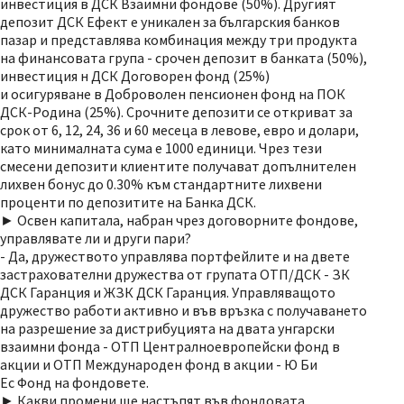
инвестиция в ДСК Взаимни фондове (50%). Другият
депозит ДСК Ефект е уникален за българския банков
пазар и представлява комбинация между три продукта
на финансовата група - срочен депозит в банката (50%),
инвестиция н ДСК Договорен фонд (25%)
и осигуряване в Доброволен пенсионен фонд на ПОК
ДСК-Родина (25%). Срочните депозити се откриват за
срок от 6, 12, 24, 36 и 60 месеца в левове, евро и долари,
като минималната сума е 1000 единици. Чрез тези
смесени депозити клиентите получават допълнителен
лихвен бонус до 0.30% към стандартните лихвени
проценти по депозитите на Банка ДСК.
► Освен капитала, набран чрез договорните фондове,
управлявате ли и други пари?
- Да, дружеството управлява портфейлите и на двете
застрахователни дружества от групата ОТП/ДСК - ЗК
ДСК Гаранция и ЖЗК ДСК Гаранция. Управляващото
дружество работи активно и във връзка с получаването
на разрешение за дистрибуцията на двата унгарски
взаимни фонда - ОТП Централноевропейски фонд в
акции и ОТП Международен фонд в акции - Ю Би
Ес Фонд на фондовете.
► Какви промени ще настъпят във фондовата