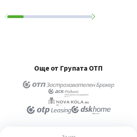
Още от Групата ОТП
За нас