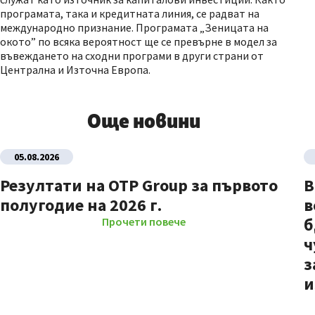
програмата, така и кредитната линия, се радват на
международно признание. Програмата „Зеницата на
окото” по всяка вероятност ще се превърне в модел за
въвеждането на сходни програми в други страни от
Централна и Източна Европа.
Още новини
05.08.2026
Резултати на OTP Group за първото
В
полугодие на 2026 г.
в
б
Прочети повече
ч
з
и