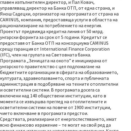
главен изпълнителен директор, и Пал Ковач,
управляващ директор на Банка ОТП, от една страна, и
Янош Садецки, организатор на програмата от страна на
CAMINUS, компания, предоставяща услуги в областта на
рационализиране на потреблението на енергия.
Проектът предвижда кредитна линия от 50 млрд.
унгарски форинта за срок от 5 години. Кредитът се
предоставя от Банка ОТП на консорциума CAMINUS
срещу гаранция от International Finance Corporation
(IFC), член на групата на Световната банка.
Програмата „Зеницата на окото” е инициирана от
унгарското правителство с цел подпомагане на
бюджетните организации в сферата на образованието,
културата, здравеопазването, спорта и публичната
администрация в подобряване на техните отоплителни
и осветителни системи. В програмата досега са
включени над 140 обществени институции, като в
момента се извършва преглед на отоплителните и
осветителни системи на повече от 1900 институции,
чието включване в програмата предстои.
Средствата, реализирани от енергоспестяването, имат
ясно финансово изражение – те могат на свой ред да
служат като източник за капиталови инвестиции. Както