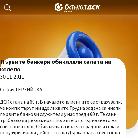
Първите банкери обикаляли селата на
колело
30.11.2011
София ТЕРЗИЙСКА
ДСК стана на 60 г. В началото клиентите се страхували,
че компютърът им яде лихвите.Трудна задача са имали
първите банкови служители у нас преди 60 г. Те сами
трябвало да рекламират ползите от откриването на
спестовен влог. Обикаляли на колело градове и села и
популяризирали дейността на Държавната спестовна