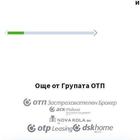
и
Още от Групата ОТП