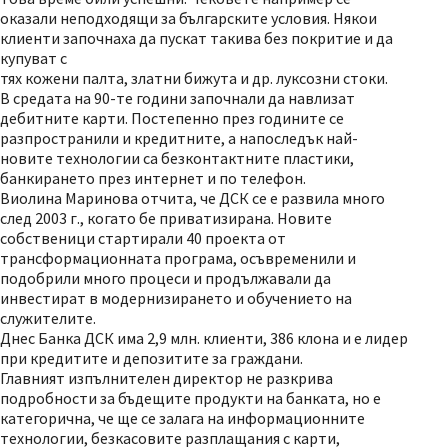
оказали неподходящи за българските условия. Някои
клиенти започнаха да пускат такива без покритие и да
купуват с
тях кожени палта, златни бижута и др. луксозни стоки.
В средата на 90-те години започнали да навлизат
дебитните карти. Постепенно през годините се
разпространили и кредитните, а напоследък най-
новите технологии са безконтактните пластики,
банкирането през интернет и по телефон.
Виолина Маринова отчита, че ДСК се е развила много
след 2003 г., когато бе приватизирана. Новите
собственици стартирали 40 проекта от
трансформационната програма, осъвременили и
подобрили много процеси и продължавали да
инвестират в модернизирането и обучението на
служителите.
Днес Банка ДСК има 2,9 млн. клиенти, 386 клона и е лидер
при кредитите и депозитите за граждани.
Главният изпълнителен директор не разкрива
подробности за бъдещите продукти на банката, но е
категорична, че ще се залага на информационните
технологии, безкасовите разплащания с карти,