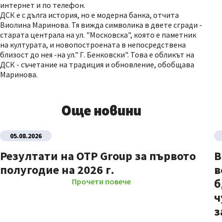
интернет и по телефон.
ДСК е с дълга история, но е модерна банка, отчита
Виолина Маринова. Тя вижда символика в двете сгради -
старата централа на ул. "Московска", която е паметник
на културата, и новопостроената в непосредствена
близост до нея -на ул." Г. Бенковски". Това е обликът на
ДСК - съчетание на традиция и обновление, обобщава
Маринова.
Още новини
05.08.2026
Резултати на OTP Group за първото
В
полугодие на 2026 г.
в
б
Прочети повече
ч
з