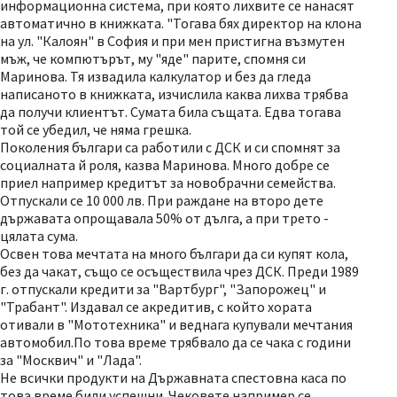
информационна система, при която лихвите се нанасят
автоматично в книжката. "Тогава бях директор на клона
на ул. "Калоян" в София и при мен пристигна възмутен
мъж, че компютърът, му "яде" парите, спомня си
Маринова. Тя извадила калкулатор и без да гледа
написаното в книжката, изчислила каква лихва трябва
да получи клиентът. Сумата била същата. Едва тогава
той се убедил, че няма грешка.
Поколения българи са работили с ДСК и си спомнят за
социалната й роля, казва Маринова. Много добре се
приел например кредитът за новобрачни семейства.
Отпускали се 10 000 лв. При раждане на второ дете
държавата опрощавала 50% от дълга, а при трето -
цялата сума.
Освен това мечтата на много българи да си купят кола,
без да чакат, също се осъществила чрез ДСК. Преди 1989
г. отпускали кредити за "Вартбург", "Запорожец" и
"Трабант". Издавал се акредитив, с който хората
отивали в "Мототехника" и веднага купували мечтания
автомобил.По това време трябвало да се чака с години
за "Москвич" и "Лада".
Не всички продукти на Държавната спестовна каса по
това време били успешни. Чековете например се