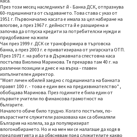
каса.
През този месец наследникът й - Банка ДСК, отпразнува
60-годишнината от създаването. Това става с указ от
1951 г. Първоначално касата е имала за цел набиране на
влогове, а през 1967 г. дейността й е разширена и
започва да отпуска кредити за потребителски нужди и
придобиване на жили
Чак през 1999 г. ДСК се трансформира в търговска
банка, а през 2003 г. е приватизирана от унгарската ОТП.
През 1971 г. на работа в Държавната спестовна каса
постъпва Виолина Маринова. Тя прекарва там 40 г. на
различни позиции и днес е на върха - главен
изпълнителен директор.
"Моят личен юбилей заедно с годишнината на банката
правят 100 г. - това е един век на предизвикателство" ,
обобщава Маринова. През годините е била един от
първите учители по финансова грамотност на
българите.
Началото обаче било трудно. Когато постъпих, по-
възрастните служители разказваха как са обикаляли
България на колела, за да популяризират
влогонабирането. Но и на мен ми се налагаше да ходя в
предприятията и да обяснявам пред служителите какво