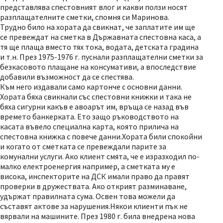
представлява спестовният влог и какви ползи носят
разплащателните сметки, спомня си Маринова.
Трудно било на хората да свикнат, че заплатите им ще
се превеждат на сметка в Държавната спестовна каса, а
тя ще плаща вместо тях тока, водата, детската градина
и т.н. През 1975-1976 г. пуснали разплащателни сметки за
безкасовото плащане на консумативи, а впоследствие
добавили възможност да се спестява.
Към него издавали само картонче с основни данни.
Хората бяха свикнали със спестовни книжки и така не
бяха сигурни какъв е авоарът им, връща се назад във
времето банкерката. Ето защо ръководството на
касата въвело специална карта, която прилича на
спестовна книжка с повече данни.Хората били спокойни
и когато от сметката се превеждали парите за
комунални услуги. Ако клиент смята, че е изразходил по-
малко електроенергия например, а сметката му е
висока, инспекторите на ДСК имали право да правят
проверки в дружествата. Ако открият разминаване,
удържат правилната сума. Освен това можели да
съставят актове за нарушения.Някои клиенти пък не
вярвали на машините. През 1980 г. била внедрена нова