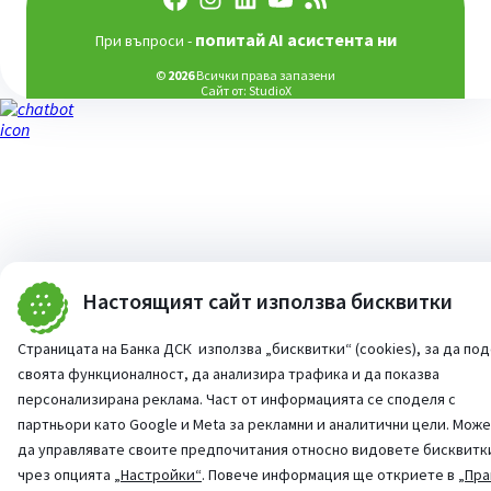
попитай AI асистента ни
При въпроси -
©
2026
Всички права запазени
Сайт от:
StudioX
Настоящият сайт използва бисквитки
Страницата на Банка ДСК използва „бисквитки“ (cookies), за да по
своята функционалност, да анализира трафика и да показва
персонализирана реклама. Част от информацията се споделя с
партньори като Google и Meta за рекламни и аналитични цели. Мож
да управлявате своите предпочитания относно видовете бисквитк
чрез опцията
„Настройки“
. Повече информация ще откриете в
„Пра