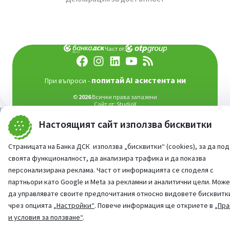
Част от:
попитай AI асистента ни
При въпроси -
©
2026
Всички права запазени
Сайт от:
StudioX
Настоящият сайт използва бисквитки
Страницата на Банка ДСК използва „бисквитки“ (cookies), за да по
своята функционалност, да анализира трафика и да показва
персонализирана реклама. Част от информацията се споделя с
партньори като Google и Meta за рекламни и аналитични цели. Мож
да управлявате своите предпочитания относно видовете бисквитк
чрез опцията
„Настройки“
. Повече информация ще откриете в
„Пра
и условия за ползване“
.