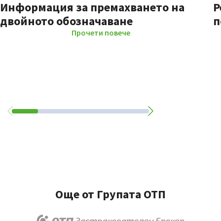
Информация за премахването на
Р
двойното обозначаване
п
Прочети повече
Още от Групата ОТП