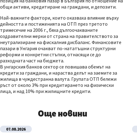
позиция на банковия пазар в България по отношение на
общи активи, кредитиране на граждани, и депозити.
Най-важните фактори, които оказваха влияние върху
дейността и постиженията на ОТП през третото
тримесечие на 2006 г., бяха дългоочакваните
оздравителни мерки от страна на правителството за
неутрализиране на фискалния дисбаланс. Финансовите
пазари в Унгария очакват по-нататъшни структурни
реформи и конкретни стъпки, отнасящи се до
разходната част на бюджета.
В унгарския банков сектор се повишава обемът на
кредити за граждани, и нараства делът на заемите за
жилища в чуждестранна валута. Групата ОТП бележи
ръст от около 3% при кредитирането на физически
лица, и над 10% при жилищните кредити.
Още новини
07.08.2026