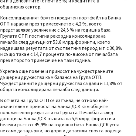
си и в депозитите (с почти 5%) и кредитите в
общинския сектор.
Консолидираният брутен кредитен портфейл на Банка
ОТП нарасна през тримесечието с 4,2 %, което
представлява увеличение с 24,5 % на годишна база.
Групата ОТП постигна рекордна консолидирана
печалба след данъци от 53,6 млрд. форинти, което
надвишава резултата от съответния период м.г. с 30,8%
и също така е с 14,7 процента по-висока от печалбата
през второто тримесечие на тази година.
Укрепна още повече и приносът на чуждестранните
дъщерни дружества към баланса на Група ОТП.
Чуждестранните дъщерни дружества са дали и 11,8% от
общата консолидирана печалба след данъци.
В отчета на Група ОТП се изтъква, че отново най-
значителен е приносът на Банка ДСК към общите
положителни резултати на Групата. Печалбата след
данъци на Банка ДСК възлиза на 5,6 млрд. форинти и
бележи ръст от 45,9% на годишна база. Банка ДСК успя
не само да задържи, но дори и да засили своята водеща