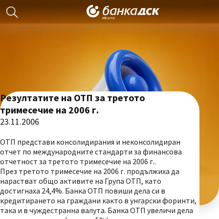
Резултатите на ОТП за третото
тримесечие на 2006 г.
23.11.2006
ОТП представи консолидирания и неконсолидиран
отчет по международните стандарти за финансова
отчетност за третото тримесечие на 2006 г..
През третото тримесечие на 2006 г. продължиха да
нарастват общо активите на Група ОТП, като
достигнаха 24,4%. Банка ОТП повиши дела си в
кредитирането на граждани както в унгарски форинти,
така и в чуждестранна валута. Банка ОТП увеличи дела