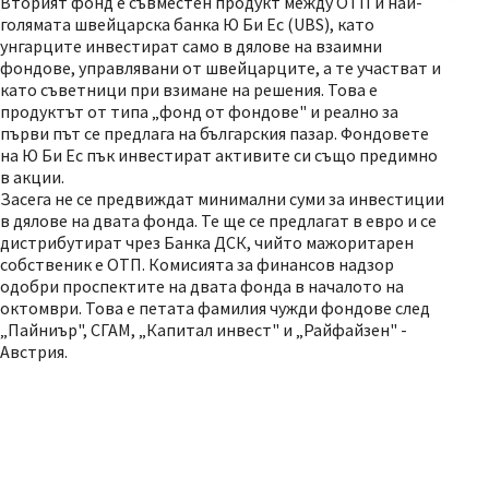
Вторият фонд е съвместен продукт между ОТП и най-
голямата швейцарска банка Ю Би Ес (UBS), като
унгарците инвестират само в дялове на взаимни
фондове, управлявани от швейцарците, а те участват и
като съветници при взимане на решения. Това е
продуктът от типа „фонд от фондове" и реално за
първи път се предлага на българския пазар. Фондовете
на Ю Би Ес пък инвестират активите си също предимно
в акции.
Засега не се предвиждат минимални суми за инвестиции
в дялове на двата фонда. Те ще се предлагат в евро и се
дистрибутират чрез Банка ДСК, чийто мажоритарен
собственик е ОТП. Комисията за финансов надзор
одобри проспектите на двата фонда в началото на
октомври. Това е петата фамилия чужди фондове след
„Пайниър", СГАМ, „Капитал инвест" и „Райфайзен" -
Австрия.