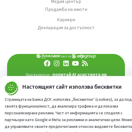
Медия център
Продажба на имоти
Кариери
Декларация за достъпност
Част от:
попитай AI асистента ни
При въпроси -
©
2026
Всички права запазени
Настоящият сайт използва бисквитки
Сайт от:
StudioX
Страницата на Банка ДСК използва „бисквитки“ (cookies), за да по
своята функционалност, да анализира трафика и да показва
персонализирана реклама. Част от информацията се споделя с
партньори като Google и Meta за рекламни и аналитични цели. Мож
да управлявате своите предпочитания относно видовете бисквитк