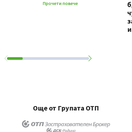
б
Прочети повече
ч
з
и
Още от Групата ОТП