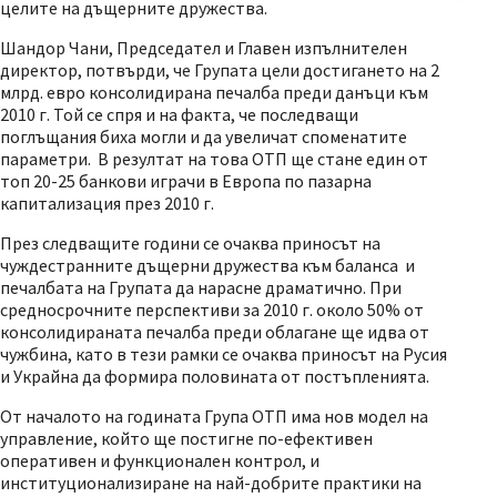
целите на дъщерните дружества.
Шандор Чани, Председател и Главен изпълнителен
директор, потвърди, че Групата цели достигането на 2
млрд. евро консолидирана печалба преди данъци към
2010 г. Той се спря и на факта, че последващи
поглъщания биха могли и да увеличат споменатите
параметри. В резултат на това ОТП ще стане един от
топ 20-25 банкови играчи в Европа по пазарна
капитализация през 2010 г.
През следващите години се очаква приносът на
чуждестранните дъщерни дружества към баланса и
печалбата на Групата да нарасне драматично. При
средносрочните перспективи за 2010 г. около 50% от
консолидираната печалба преди облагане ще идва от
чужбина, като в тези рамки се очаква приносът на Русия
и Украйна да формира половината от постъпленията.
От началото на годината Група ОТП има нов модел на
управление, който ще постигне по-ефективен
оперативен и функционален контрол, и
институционализиране на най-добрите практики на