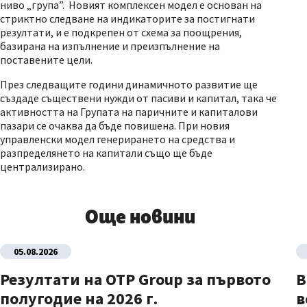
ниво „група”. Новият комплексен модел е основан на
стриктно следване на индикаторите за постигнати
резултати, и е подкрепен от схема за поощрения,
базирана на изпълнение и преизпълнение на
поставените цели.
През следващите години динамичното развитие ще
създаде съществени нужди от пасиви и капитал, така че
активността на Групата на паричните и капиталови
пазари се очаква да бъде повишена. При новия
управленски модел генерирането на средства и
разпределянето на капитали също ще бъде
централизирано.
Още новини
05.08.2026
Резултати на OTP Group за първото
В
полугодие на 2026 г.
в