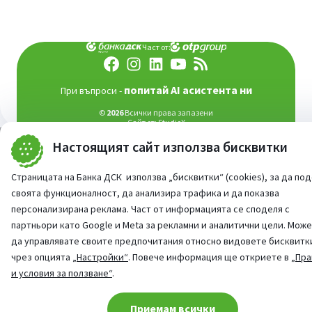
Част от:
попитай AI асистента ни
При въпроси -
©
2026
Всички права запазени
Сайт от:
StudioX
Настоящият сайт използва бисквитки
Страницата на Банка ДСК използва „бисквитки“ (cookies), за да по
своята функционалност, да анализира трафика и да показва
персонализирана реклама. Част от информацията се споделя с
партньори като Google и Meta за рекламни и аналитични цели. Мож
да управлявате своите предпочитания относно видовете бисквитк
чрез опцията
„Настройки“
. Повече информация ще откриете в
„Пра
и условия за ползване“
.
Cookie consent change
Приемам всички