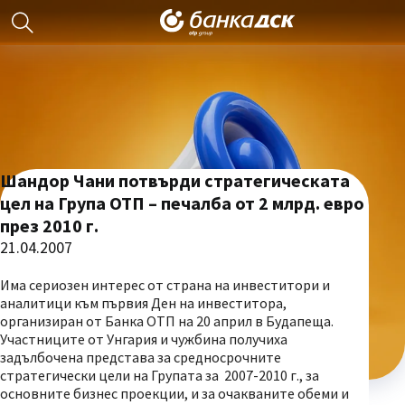
Шандор Чани потвърди стратегическата
цел на Група ОТП – печалба от 2 млрд. евро
през 2010 г.
21.04.2007
Има сериозен интерес от страна на инвеститори и
аналитици към първия Ден на инвеститора,
организиран от Банка ОТП на 20 април в Будапеща.
Участниците от Унгария и чужбина получиха
задълбочена представа за средносрочните
стратегически цели на Групата за 2007-2010 г., за
основните бизнес проекции, и за очакваните обеми и