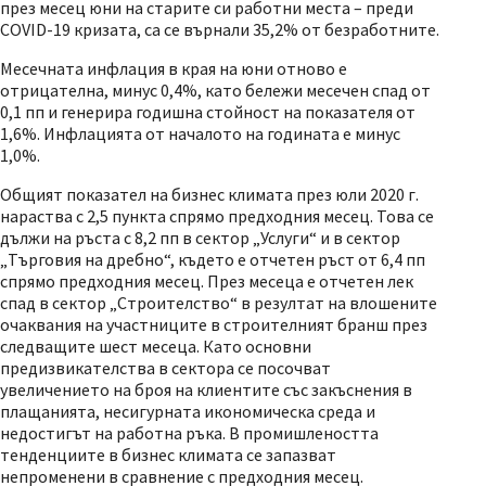
през месец юни на старите си работни места – преди
COVID-19 кризата, са се върнали 35,2% от безработните.
Месечната инфлация в края на юни отново e
отрицателна, минус 0,4%, като бележи месечен спад от
0,1 пп и генерира годишна стойност на показателя от
1,6%. Инфлацията от началото на годината е минус
1,0%.
Общият показател на бизнес климата през юли 2020 г.
нараства с 2,5 пункта спрямо предходния месец. Това се
дължи на ръста с 8,2 пп в сектор „Услуги“ и в сектор
„Търговия на дребно“, където е отчетен ръст от 6,4 пп
спрямо предходния месец. През месеца е отчетен лек
спад в сектор „Строителство“ в резултат на влошените
очаквания на участниците в строителният бранш през
следващите шест месеца. Като основни
предизвикателства в сектора се посочват
увеличението на броя на клиентите със закъснения в
плащанията, несигурната икономическа среда и
недостигът на работна ръка. В промишлеността
тенденциите в бизнес климата се запазват
непроменени в сравнение с предходния месец.