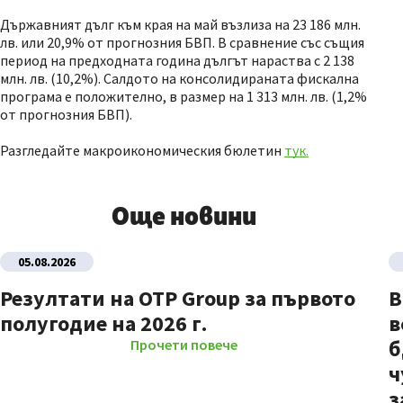
Държавният дълг към края на май възлиза на 23 186 млн.
лв. или 20,9% от прогнозния БВП. В сравнение със същия
период на предходната година дългът нараства с 2 138
млн. лв. (10,2%). Салдото на консолидираната фискална
програма е положително, в размер на 1 313 млн. лв. (1,2%
от прогнозния БВП).
Разгледайте макроикономическия бюлетин
тук.
Още новини
05.08.2026
Резултати на OTP Group за първото
В
полугодие на 2026 г.
в
б
Прочети повече
ч
з