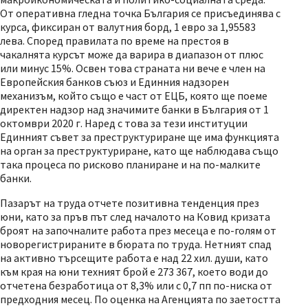
От оперативна гледна точка България се присъединява с
курса, фиксиран от валутния борд, 1 евро за 1,95583
лева. Според правилата по време на престоя в
чакалнята курсът може да варира в диапазон от плюс
или минус 15%. Освен това страната ни вече е член на
Европейския банков съюз и Единния надзорен
механизъм, който също е част от ЕЦБ, която ще поеме
директен надзор над значимите банки в България от 1
октомври 2020 г. Наред с това за тези институции
Единният съвет за преструктуриране ще има функцията
на орган за преструктуриране, като ще наблюдава също
така процеса по рисково планиране и на по-малките
банки.
Пазарът на труда отчете позитивна тенденция през
юни, като за пръв път след началото на Ковид кризата
броят на започналите работа през месеца е по-голям от
новорегистрираните в бюрата по труда. Нетният спад
на активно търсещите работа е над 22 хил. души, като
към края на юни техният брой е 273 367, което води до
отчетена безработица от 8,3% или с 0,7 пп по-ниска от
предходния месец. По оценка на Агенцията по заетостта