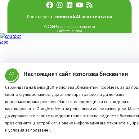
попитай AI асистента ни
При въпроси -
©
2026
Всички права запазени
Сайт от:
StudioX
Настоящият сайт използва бисквитки
Страницата на Банка ДСК използва „бисквитки“ (cookies), за да по
своята функционалност, да анализира трафика и да показва
персонализирана реклама. Част от информацията се споделя с
партньори като Google и Meta за рекламни и аналитични цели. Мож
да управлявате своите предпочитания относно видовете бисквитк
чрез опцията
„Настройки“
. Повече информация ще откриете в
„Пра
и условия за ползване“
.