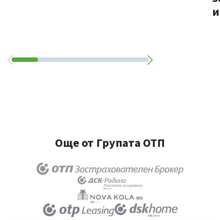
и
Още от Групата ОТП