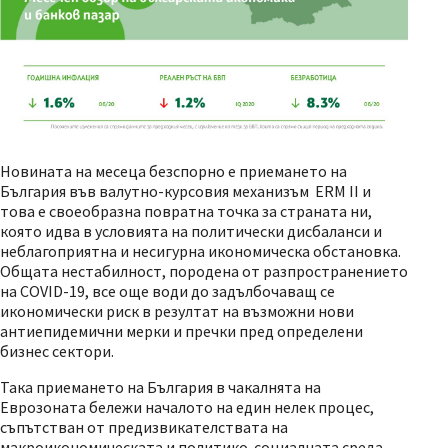
Новината на месеца безспорно е приемането на
България във валутно-курсовия механизъм ERM II и
това е своеобразна повратна точка за страната ни,
която идва в условията на политически дисбаланси и
неблагоприятна и несигурна икономическа обстановка.
Общата нестабилност, породена от разпространението
на COVID-19, все още води до задълбочаващ се
икономически риск в резултат на възможни нови
антиепидемични мерки и пречки пред определени
бизнес сектори.
Така приемането на България в чакалнята на
Еврозоната бележи началото на един нелек процес,
съпътстван от предизвикателствата на
макроикономическата и политико-социалната среда.