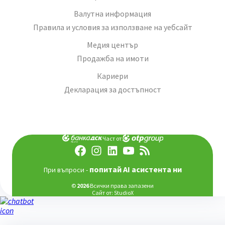
Валутна информация
Правила и условия за използване на уебсайт
Медия център
Продажба на имоти
Кариери
Декларация за достъпност
Част от:
попитай AI асистента ни
При въпроси -
©
2026
Всички права запазени
Сайт от:
StudioX