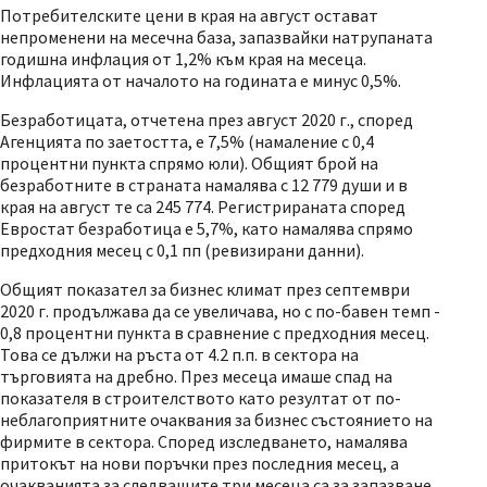
Потребителските цени в края на август остават
непроменени на месечна база, запазвайки натрупаната
годишна инфлация от 1,2% към края на месеца.
Инфлацията от началото на годината е минус 0,5%.
Безработицата, отчетена през август 2020 г., според
Агенцията по заетостта, е 7,5% (намаление с 0,4
процентни пункта спрямо юли). Общият брой на
безработните в страната намалява с 12 779 души и в
края на август те са 245 774. Регистрираната според
Евростат безработица е 5,7%, като намалява спрямо
предходния месец с 0,1 пп (ревизирани данни).
Общият показател за бизнес климат през септември
2020 г. продължава да се увеличава, но с по-бавен темп -
0,8 процентни пункта в сравнение с предходния месец.
Това се дължи на ръста от 4.2 п.п. в сектора на
търговията на дребно. През месеца имаше спад на
показателя в строителството като резултат от по-
неблагоприятните очаквания за бизнес състоянието на
фирмите в сектора. Според изследването, намалява
притокът на нови поръчки през последния месец, а
очакванията за следващите три месеца са за запазване