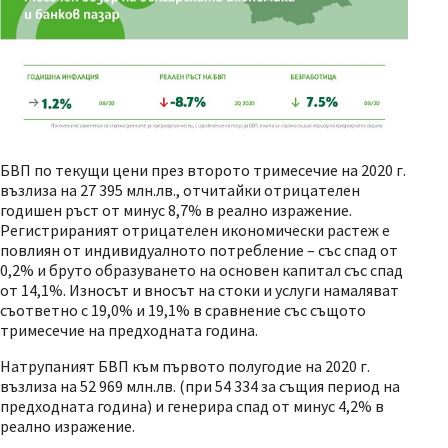
БВП по текущи цени през второто тримесечие на 2020 г.
възлиза на 27 395 млн.лв., отчитайки отрицателен
годишен ръст от минус 8,7% в реално изражение.
Регистрираният отрицателен икономически растеж е
повлиян от индивидуалното потребление – със спад от
0,2% и бруто образуването на основен капитал със спад
от 14,1%. Износът и вносът на стоки и услуги намаляват
съответно с 19,0% и 19,1% в сравнение със същото
тримесечие на предходната година.
Натрупаният БВП към първото полугодие на 2020 г.
възлиза на 52 969 млн.лв. (при 54 334 за същия период на
предходната година) и генерира спад от минус 4,2% в
реално изражение.