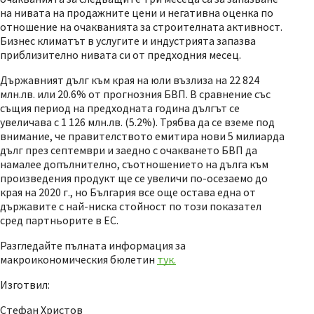
на нивата на продажните цени и негативна оценка по
отношение на очакванията за строителната активност.
Бизнес климатът в услугите и индустрията запазва
приблизително нивата си от предходния месец.
Държавният дълг към края на юли възлиза на 22 824
млн.лв. или 20.6% от прогнозния БВП. В сравнение със
същия период на предходната година дългът се
увеличава с 1 126 млн.лв. (5.2%). Трябва да се вземе под
внимание, че правителството емитира нови 5 милиарда
дълг през септември и заедно с очакването БВП да
намалее допълнително, съотношението на дълга към
произведения продукт ще се увеличи по-осезаемо до
края на 2020 г., но България все още остава една от
държавите с най-ниска стойност по този показател
сред партньорите в ЕС.
Разгледайте пълната информация за
макроикономическия бюлетин
тук.
Изготвил:
Стефан Христов