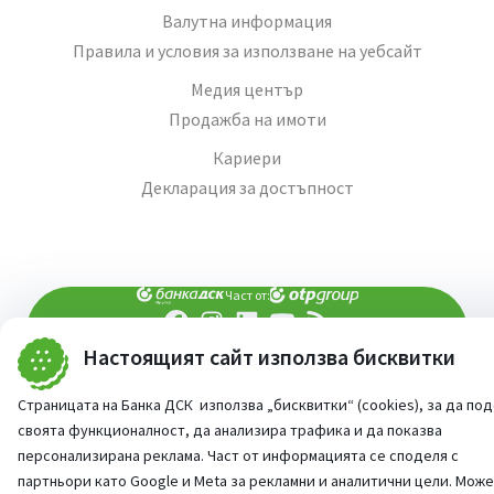
Валутна информация
Правила и условия за използване на уебсайт
Медия център
Продажба на имоти
Кариери
Декларация за достъпност
Част от:
Настоящият сайт използва бисквитки
попитай AI асистента ни
При въпроси -
©
2026
Всички права запазени
Страницата на Банка ДСК използва „бисквитки“ (cookies), за да по
Сайт от:
StudioX
своята функционалност, да анализира трафика и да показва
персонализирана реклама. Част от информацията се споделя с
партньори като Google и Meta за рекламни и аналитични цели. Мож