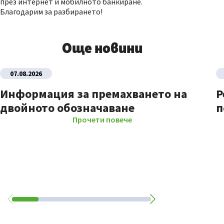
през интернет и мобилното банкиране.
Благодарим за разбирането!
Още новини
07.08.2026
Информация за премахването на
Р
двойното обозначаване
п
Прочети повече