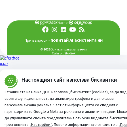
Част от:
попитай AI асистента ни
При въпроси -
©
2026
Всички права запазени
Сайт от:
StudioX
Настоящият сайт използва бисквитки
Страницата на Банка ДСК използва „бисквитки“ (cookies), за да по
своята функционалност, да анализира трафика и да показва
персонализирана реклама. Част от информацията се споделя с
партньори като Google и Meta за рекламни и аналитични цели. Мож
да управлявате своите предпочитания относно видовете бисквитк
чрез опцията
„Настройки“
. Повече информация ще откриете в
„Пра