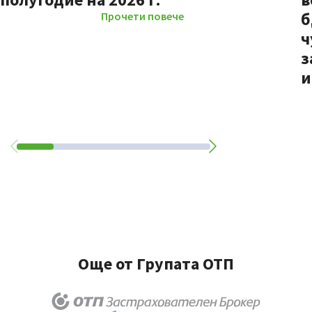
б
Прочети повече
ч
з
и
Още от Групата ОТП