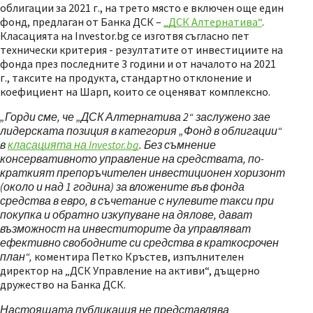
облигации за 2021 г., на трето място е включен още един
фонд, предлаган от Банка ДСК –
„ДСК Алтернатива“
.
Класацията на Investor.bg се изготвя съгласно пет
технически критерия - резултатите от инвестициите на
фонда през последните 3 години и от началото на 2021
г., таксите на продукта, стандартно отклонение и
коефициент на Шарп, които се оценяват комплексно.
„Горди сме, че „ДСК Алтернатива 2“ заслужено зае
лидерската позиция в категория „Фонд в облигации“
в
класацията на Investor.bg
. Без съмнение
консервативното управление на средствата, по-
краткият препоръчителен инвестиционен хоризонт
(около и над 1 година) за вложените във фонда
средства в евро, в съчетание с нулевите такси при
покупка и обратно изкупуване на дялове, дават
възможност на инвеститорите да управляват
ефективно свободните си средства в
краткосрочен
план“,
коментира Петко Кръстев, изпълнителен
директор на „ДСК Управление на активи“, дъщерно
дружество на Банка ДСК.
Настоящата публикация не представлява