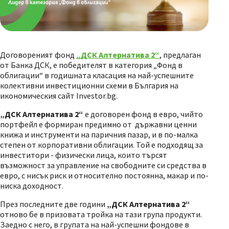
Договореният фонд
„ДСК Алтернатива 2“
,
предлаган
от Банка ДСК, е победителят в категория „Фонд в
облигации“ в годишната класация на най-успешните
колективни инвестиционни схеми в България на
икономическия сайт Investor.bg.
„ДСК Алтернатива 2“
е договорен фонд в евро, чийто
портфейл е формиран предимно от държавни ценни
книжа и инструменти на паричния пазар, и в по-малка
степен от корпоративни облигации. Той е подходящ за
инвеститори - физически лица, които търсят
възможност за управление на свободните си средства в
евро, с нисък риск и относително постоянна, макар и по-
ниска доходност.
През последните две години
„ДСК Алтернатива 2“
отново бе в призовата тройка на тази група продукти.
Заедно с него, в групата на най-успешни фондове в