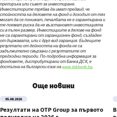
препоръка или съвет за инвестиране.
Инвеститорите трябва да имат предвид, че
стойността на дяловете на фонд и доходът от тях
могат да се понижат, печалбата не е гарантирана и
те поемат риска да не възстановят инвестицията
си в пълен размер. Инвестициите в дялове на фонд
не са гарантирани от гаранционен фонд, създаден
от държавата, или с друг вид гаранция. Бъдещите
резултати от дейността на фонда не са
задължително свързани с резултатите от
предходни периоди. По-подробна информация за
фондовете, дистрибутирани от Банка ДСК, е
достъпна на български език на
www.dskbank.bg
.
Още новини
05.08.2026
Резултати на OTP Group за първото
В
полугодие на 2026 г.
в