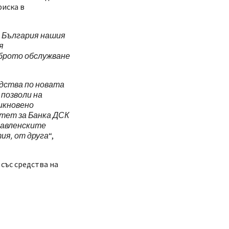
риска в
в България нашия
я
брото обслужване
дства по новата
 позволи на
икновено
тет за Банка ДСК
равленските
ия, от друга
“,
 със средства на