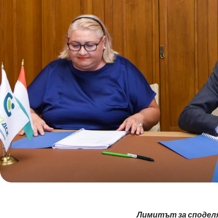
Лимитът за споделян