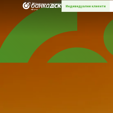
Новини и промоции
Детайли
Индивидуални клиенти