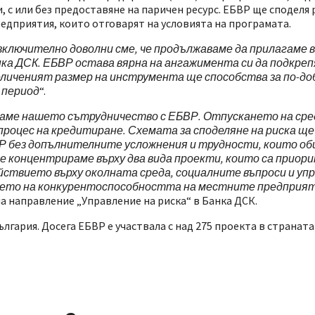
 с или без предоставяне на паричен ресурс. ЕБВР ще споделя 
едприятия, които отговарят на условията на програмата.
зключително доволни сме, че продължаваме да прилагаме 
нка ДСК. ЕБВР остава вярна на ангажимента си да подкреп
иченият размер на инструмента ще способства за по-до
 период
“.
ваме нашето сътрудничество с ЕБВР. Отпускането на сре
роцес на кредитиране. Схемата за споделяне на риска ще
Р без допълнителните усложнения и трудности, които об
концентрираме върху два вида проекти, които са приори
ствието върху околната среда, социалните въпроси и уп
ането на конкурентоспособността на местните предприят
а направление „Управление на риска“ в Банка ДСК.
гария. Досега ЕБВР е участвала с над 275 проекта в страната