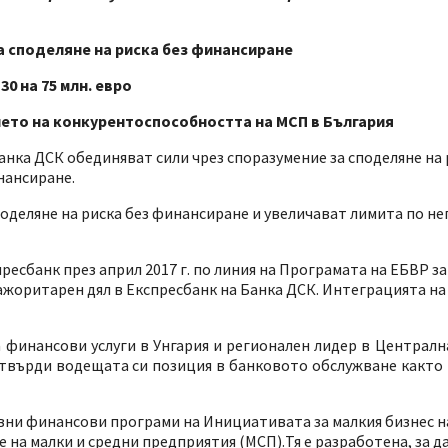
а споделяне на риска без финансиране
0 на 75 млн. евро
ето на конкурентоспособността на МСП в България
нка ДСК обединяват сили чрез споразумение за споделяне на р
нансиране.
еляне на риска без финансиране и увеличават лимита по него
есбанк през април 2017 г. по линия на Програмата на ЕБВР за
ажоритарен дял в Експресбанк на Банка ДСК. Интеграцията на
 финансови услуги в Унгария и регионален лидер в Централн
твърди водещата си позиция в банковото обслужване както 
новни финансови програми на Инициативата за малкия бизнес 
 на малки и средни предприятия (МСП).Тя е разработена, за д