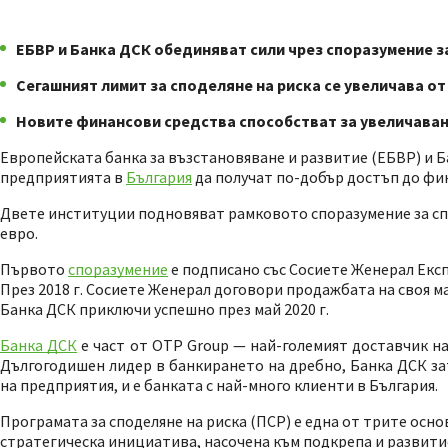
ЕБВР и Банка ДСК обединяват сили чрез споразумение з
Сегашният лимит за споделяне на риска се увеличава от 3
Новите финансови средства способстват за увеличаван
Европейската банка за възстановяване и развитие (ЕБВР) и Ба
предприятията в
България
да получат по-добър достъп до фи
Двете институции подновяват рамковото споразумение за спод
евро.
Първото
споразумение
е подписано със Сосиете Женерал Експр
През 2018 г. Сосиете Женерал договори продажбата на своя м
Банка ДСК приключи успешно през май 2020 г.
Банка ДСК
е част от OTP Group — най-големият доставчик на
Дългогодишен лидер в банкирането на дребно, Банка ДСК за
на предприятия, и е банката с най-много клиенти в България.
Програмата за споделяне на риска (ПСР) е една от трите ос
стратегическа инициатива, насочена към подкрепа и развитие