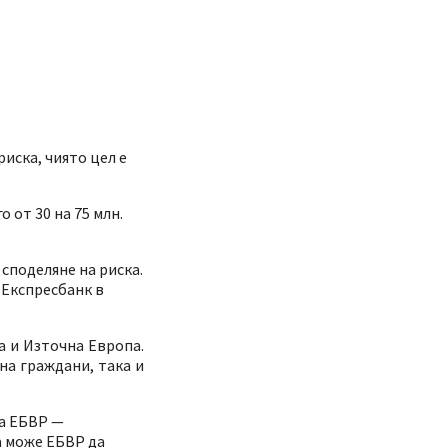
иска, чиято цел е
 от 30 на 75 млн.
 споделяне на риска.
 Експресбанк в
а и Източна Европа.
на граждани, така и
на ЕБВР —
а може ЕБВР да