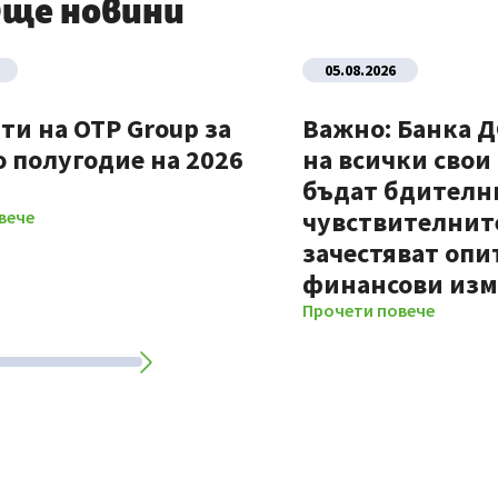
ще новини
05.08.2026
ти на OTP Group за
Важно: Банка 
 полугодие на 2026
на всички свои
бъдат бдителни
чувствителните
вече
зачестяват опи
финансови из
Прочети повече