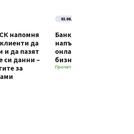
03.08.2026
ДСК напомня
Банка ДСК стартира
 клиенти да
напълно автоматизир
 и да пазят
онлайн процес за нови
 си данни –
бизнес клиенти
тите за
Прочети повече
мами