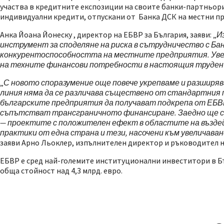
участва в кредитните експозиции на своите банки-партньори,
индивидуални кредити, отпускани от Банка ДСК на местни пр
Анка Йоана Йонеску , директор на ЕБВР за България, заяви: „
И
инструмент за споделяне на риска в сътрудничество с Ба
конкурентоспособността на местните предприятия. Увел
на техните финансови потребности в настоящия труден
„
С новото споразумение още повече укрепваме и разширя
линия няма да се различава съществено от стандартния п
българските предприятия да получават подкрепа от ЕБВ
съпътстват трансграничното финансиране. Заедно ще се 
— проектите с положителен ефект в областите на въздей
практики от една страна и тези, насочени към увеличав
заяви Арно Льоклер, изпълнителен директор и ръководител н
ЕБВР е сред най-големите институционални инвеститори в Бъл
обща стойност над 4,3 млрд. евро.