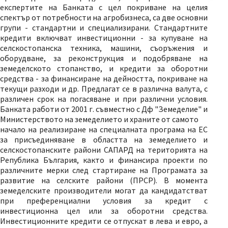
експертите на Банката с цел покриване на целия
спектър от потребности на агробизнеса, са две основни
групи - стандартни и специализирани. Стандартните
кредити включват инвестиционни - за купуване на
селскостопанска техника, машини, съоръжения и
оборудване, за реконструкция и подобряване на
земеделското стопанство, и кредити за оборотни
средства - за финансиране на дейността, покриване на
текущи разходи и др. Предлагат се в различна валута, с
различен срок на погасяване и при различни условия.
Банката работи от 2001 г. съвместно с Дф "Земеделие" и
Министерството на земеделието и храните от самото
начало на реализиране на специалната програма на ЕС
за присъединяване в областта на земеделието и
селскостопанските райони САПАРД на територията на
Република България, както и финансира проекти по
различните мерки след стартиране на Програмата за
развитие на селските райони (ПРСР). В момента
земеделските производители могат да кандидатстват
при преференциални условия за кредит с
инвестиционна цел или за оборотни средства.
Инвестиционните кредити се отпускат в лева и евро, а