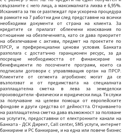
свързаните с него лица, а максималната лихва е 6,95%.
Исканията за тях се разглеждат при ускорена процедура
в рамките на 7 работни дни след представяне на всички
необходими документи от страна на клиента. За
кредитите се прилагат облекчени изисквания по
отношение на обезпеченията, като се дава приоритет
на обезпечаване с активи, предмет на проектите по
ПРСР, и преференциални ценови условия. Банката
разполага с достатъчно гаранционен ресурс, за да
посрещне необходимостта от финансиране на
бенефициенти по посочените програми, които са
подписали договори с управляващия орган на ПРСР.
Клиентите от сегмента агробизнес могат да се
възползват и от предимствата на специалната
разплащателна сметка в лева за земеделски
производители -физически и юридически лица. Тя служи
за получаване на целеви помощи от европейските
фондове и други средства от дейността. Откриването
на разплащателна сметка дава възможност за ползване
на услугите, предоставяни от електронните канали на
Банката - ДСК Директ, Call center, SMS услуги, интернет
банкирине и РС банкиране, и на една или повече бизнес