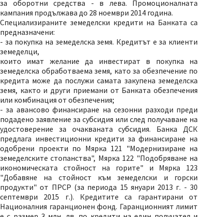
за оборотни средства - в лева. Промоционалната
кампания продължава до 28 ноември 2014 година.
Специализираните земеделски кредити на Банката са
предназначени:
- за покупка на земеделска земя. Кредитът е за клиенти
земеделци,
които имат желание да инвестират в покупка на
земеделска обработваема земя, като за обезпечение по
кредита може да послужи самата закупена земеделска
земя, както и други приемани от Банката обезпечения
или комбинация от обезпечения;
- за авансово финансиране на сезонни разходи преди
подадено заявление за субсидия или след получаване на
удостоверение за очакваната субсидия. Банка ДСК
предлага инвестиционни кредити за финансиране на
одобрени проекти по Мярка 121 "Модернизиране на
земеделските стопанства", Мярка 122 "Подобряване на
икономическата стойност на горите" и Мярка 123
"Добавяне на стойност към земеделски и горски
продукти" от ПРСР (за периода 15 януари 2013 г. - 30
септември 2015 г.). Кредитите са гарантирани от
Националния гаранционен фонд. Гаранционният лимит
е с размер 3 млн. лв. по кредити на един получател и