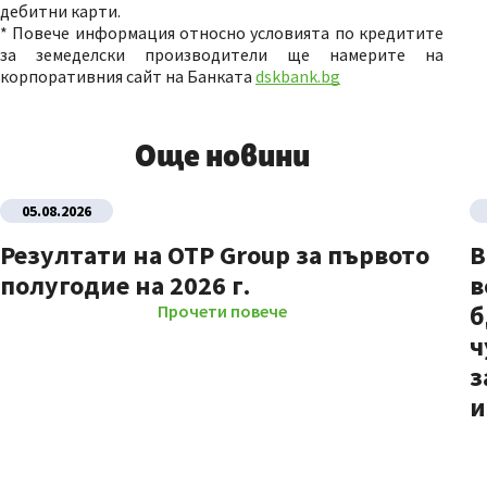
дебитни карти.
* Повече информация относно условията по кредитите
за земеделски производители ще намерите на
корпоративния сайт на Банката
dskbank.bg
Още новини
05.08.2026
Резултати на OTP Group за първото
В
полугодие на 2026 г.
в
б
Прочети повече
ч
з
и