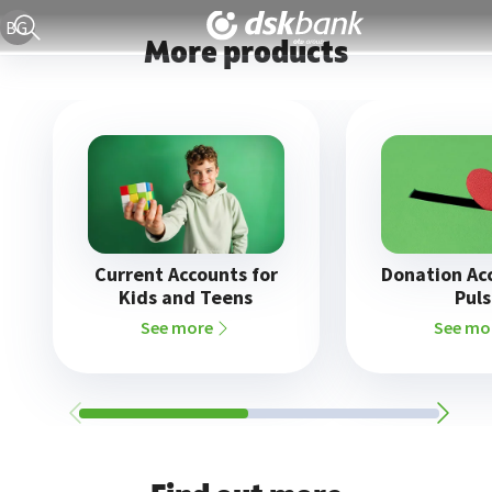
Current language version is English
BG
More products
Current Accounts for
Donation Ac
Kids and Teens
Pul
See more
See mo