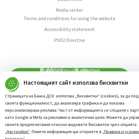
Media center
Terms and conditions for using the website
Accessibility statement
PSD2 Directive
Part of:
Настоящият сайт използва бисквитки
Аsk our AI assistant
For questions -
Страницата на Банка ДСК използва „бисквитки“ (cookies), за да по
©
2026
All rights reserved
своята функционалност, да анализира трафика и да показва
Website from:
StudioX
персонализирана реклама. Част от информацията се споделя с пар
като Google и Meta за рекламни и аналитични цели. Можете да упра
своите предпочитания относно видовете бисквитки чрез опцията
„Настройки“
. Повече информация ще откриете в
„Правила и услови
ползване“
.