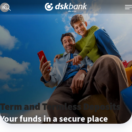
Current language version is English
BG
Term and Termless Deposits
Your funds in a secure place