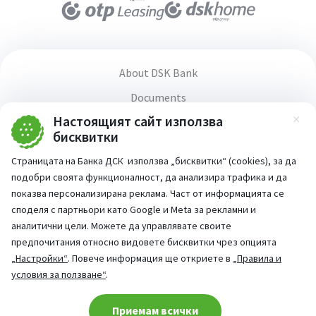
About DSK Bank
Documents
Настоящият сайт използва
Media center
Зат
бисквитки
Terms and conditions for using the website
Страницата на Банка ДСК използва „бисквитки“ (cookies), за да
Accessibility statement
подобри своята функционалност, да анализира трафика и да
PSD2 Directive
показва персонализирана реклама. Част от информацията се
споделя с партньори като Google и Meta за рекламни и
аналитични цели. Можете да управлявате своите
предпочитания относно видовете бисквитки чрез опцията
„Настройки“
. Повече информация ще откриете в
„Правила и
Part of:
условия за ползване“
.
Аsk our AI assistant
For questions -
Cookie consent change
Приемам всички