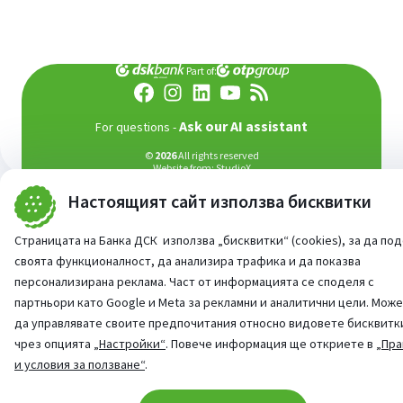
Part of:
Аsk our AI assistant
For questions -
©
2026
All rights reserved
Website from:
StudioX
Настоящият сайт използва бисквитки
Страницата на Банка ДСК използва „бисквитки“ (cookies), за да по
своята функционалност, да анализира трафика и да показва
персонализирана реклама. Част от информацията се споделя с
партньори като Google и Meta за рекламни и аналитични цели. Мож
да управлявате своите предпочитания относно видовете бисквитк
чрез опцията
„Настройки“
. Повече информация ще откриете в
„Пра
и условия за ползване“
.