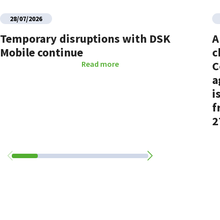
28/07/2026
Temporary disruptions with DSK
A
Mobile continue
c
C
Read more
a
i
f
2